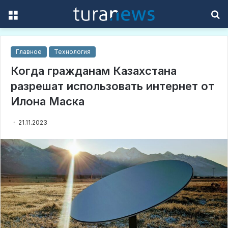
Menu
S
f
Главное
Технология
Когда гражданам Казахстана
разрешат использовать интернет от
Илона Маска
21.11.2023