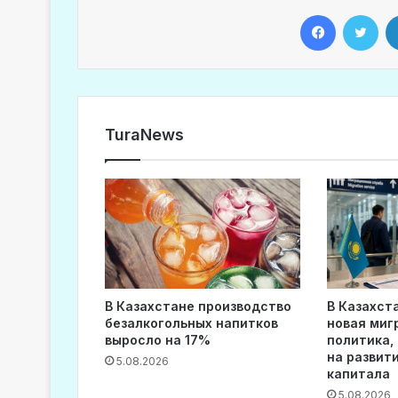
Facebook
Twitter
TuraNews
В Казахстане производство
В Казахст
безалкогольных напитков
новая миг
выросло на 17%
политика,
на развит
5.08.2026
капитала
5.08.2026