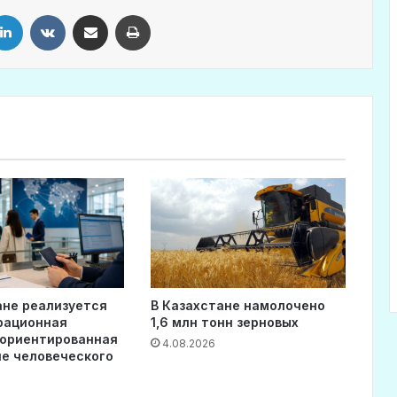
LinkedIn
VKontakte
Share via Email
Print
ане реализуется
В Казахстане намолочено
рационная
1,6 млн тонн зерновых
 ориентированная
4.08.2026
ие человеческого