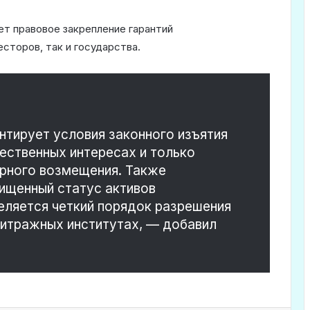
ет правовое закрепление гарантий
сторов, так и государства.
нтирует условия законного изъятия
ественных интересах и только
ерного возмещения. Также
ищенный статус активов
еляется четкий порядок разрешения
итражных институтах, — добавил