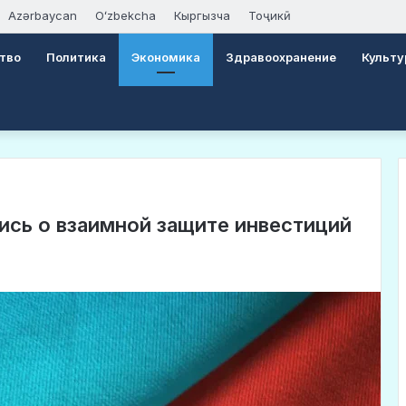
Azərbaycan
Oʻzbekcha
Кыргызча
Тоҷикӣ
тво
Политика
Экономика
Здравоохранение
Культу
ись о взаимной защите инвестиций