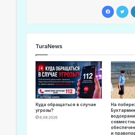
Facebook
Twitter
TuraNews
Куда обращаться в случае
На побере
угрозы?
Бухтармин
водохран
6.08.2026
совместны
обеспечен
и правопо