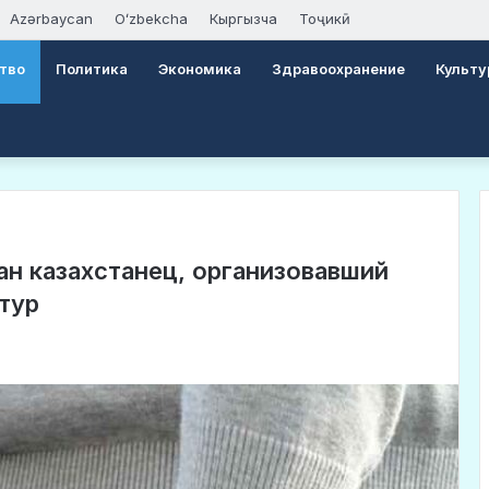
Azərbaycan
Oʻzbekcha
Кыргызча
Тоҷикӣ
тво
Политика
Экономика
Здравоохранение
Культу
ан казахстанец, организовавший
тур