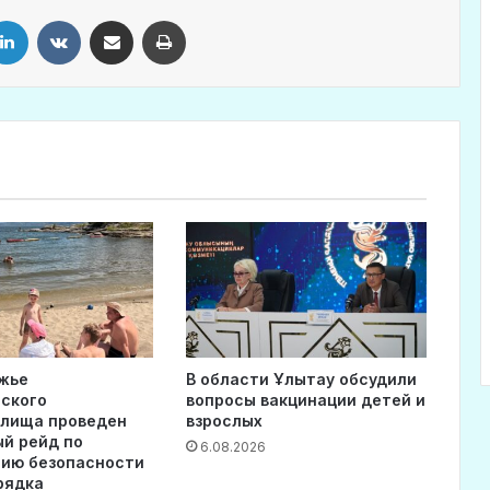
LinkedIn
VKontakte
Share via Email
Print
жье
В области Ұлытау обсудили
ского
вопросы вакцинации детей и
илища проведен
взрослых
й рейд по
6.08.2026
ию безопасности
рядка