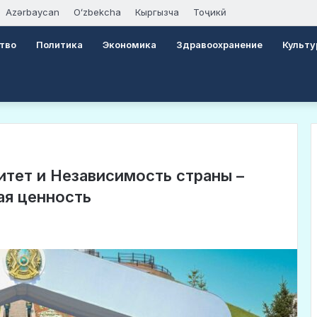
Azərbaycan
Oʻzbekcha
Кыргызча
Тоҷикӣ
тво
Политика
Экономика
Здравоохранение
Культу
итет и Независимость страны –
ая ценность