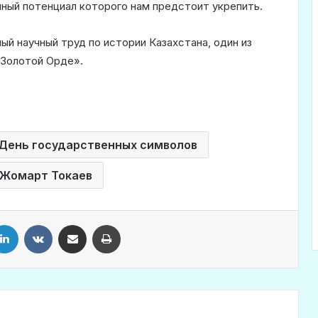
чный потенциал которого нам предстоит укрепить.
й научный труд по истории Казахстана, один из
 Золотой Орде».
День государственных символов
Жомарт Токаев
LinkedIn
VKontakte
Share via Email
Print