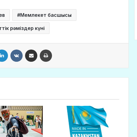
ев
Мемлекет басшысы
тік рәміздер күні
LinkedIn
VKontakte
Share via Email
Print