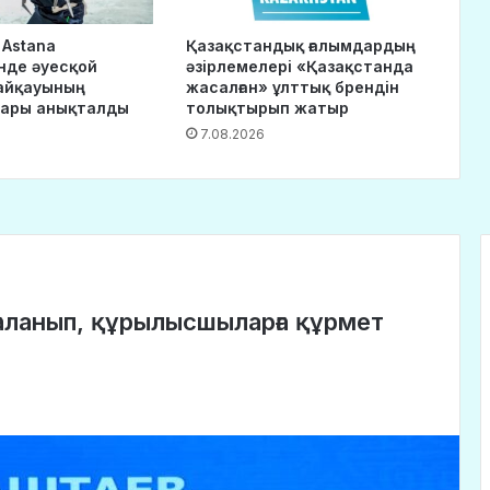
 Astana
Қазақстандық ғалымдардың
нде әуесқой
әзірлемелері «Қазақстанда
айқауының
жасалған» ұлттық брендін
дары анықталды
толықтырып жатыр
7.08.2026