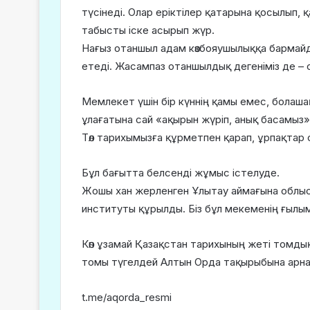
түсінеді. Олар еріктілер қатарына қосылып
табысты іске асырып жүр.
Нағыз отаншыл адам көзбояушылыққа бармайд
етеді. Жасампаз отаншылдық дегеніміз де – 
Мемлекет үшін бір күннің қамы емес, болаш
ұлағатына сай «ақырын жүріп, анық басамыз». 
Төл тарихымызға құрметпен қарап, ұрпақтар 
Бұл бағытта белсенді жұмыс істелуде.
Жошы хан жерленген Ұлытау аймағына облыс 
институты құрылды. Біз бұл мекеменің ғылым
Көп ұзамай Қазақстан тарихының жеті томды
томы түгелдей Алтын Орда тақырыбына арн
t.me/aqorda_resmi