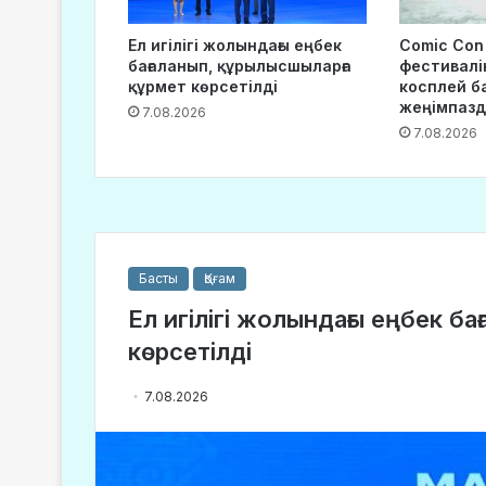
Ел игілігі жолындағы еңбек
Comic Con
бағаланып, құрылысшыларға
фестивалі
құрмет көрсетілді
косплей б
жеңімпаз
7.08.2026
7.08.2026