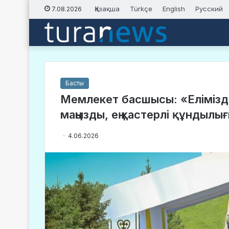
Қазақша
Türkçe
English
Русский
7.08.2026
Басты
Мемлекет басшысы: «Еліміздің Е
маңызды, ең қастерлі құндыл
4.06.2026