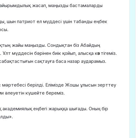
, қайырымдылық жасап, маңызды бастамаларды
ы, шын патриот ел мүддесі үшін табанды еңбек
осы.
ақтың жайы маңызды. Сондықтан біз Абайдың
Ұлт мүддесін бәрінен биік қойып, алысқа көз тігеміз.
сабақтастығын сақтауға баса назар аударамыз.
мәртебесі берілді. Елімізде Жошы ұлысын зерттеу
и әлеуетін күшейте береміз.
қ академиялық еңбегі жарыққа шығады. Оның бір
алды».