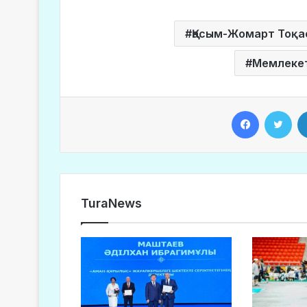
Қасым-Жомарт Тоқа
Мемлекет
Facebook
Twitter
TuraNews