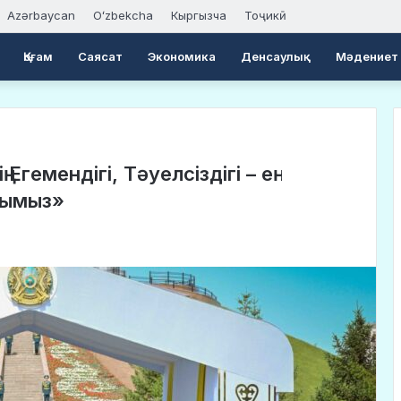
Azərbaycan
Oʻzbekcha
Кыргызча
Тоҷикӣ
Қоғам
Саясат
Экономика
Денсаулық
Мәдениет
гемендігі, Тәуелсіздігі – ең
ығымыз»