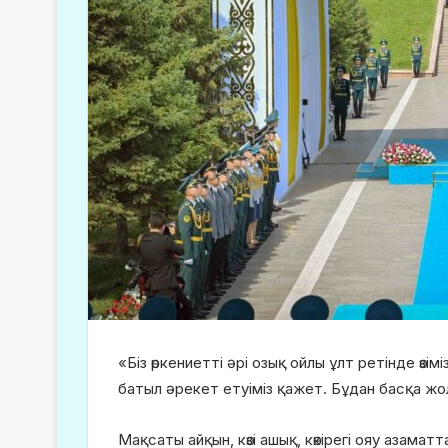
«Біз өркениетті әрі озық ойлы ұлт ретінде өз
батыл әрекет етуіміз қажет. Бұдан басқа жо
Мақсаты айқын, көзі ашық, көкірегі ояу аза