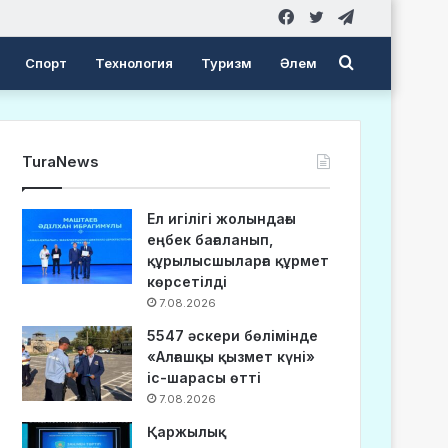
Facebook
Twitter
Telegram
Search
Спорт
Технология
Туризм
Әлем
for
TuraNews
Ел игілігі жолындағы
еңбек бағаланып,
құрылысшыларға құрмет
көрсетілді
7.08.2026
5547 әскери бөлімінде
«Алғашқы қызмет күні»
іс-шарасы өтті
7.08.2026
Қаржылық