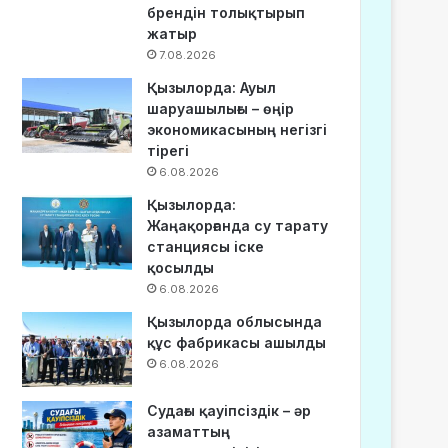
брендін толықтырып
жатыр
7.08.2026
Қызылорда: Ауыл
шаруашылығы – өңір
экономикасының негізгі
тірегі
6.08.2026
Қызылорда:
Жаңақорғанда су тарату
станциясы іске
қосылды
6.08.2026
Қызылорда облысында
құс фабрикасы ашылды
6.08.2026
Судағы қауіпсіздік – әр
азаматтың