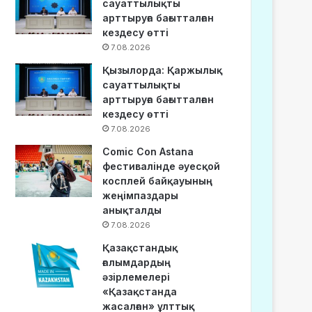
сауаттылықты
арттыруға бағытталған
кездесу өтті
7.08.2026
Қызылорда: Қаржылық
сауаттылықты
арттыруға бағытталған
кездесу өтті
7.08.2026
Comic Con Astana
фестивалінде әуесқой
косплей байқауының
жеңімпаздары
анықталды
7.08.2026
Қазақстандық
ғалымдардың
әзірлемелері
«Қазақстанда
жасалған» ұлттық