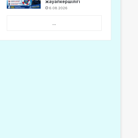
жауапкершілігі
6.08.2026
...