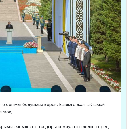
імізге сенімді болуымыз керек. Ешкімге жалтақтамай
л жоқ.
маттарымыз мемлекет тағдырына жауапты екенін терең