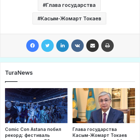
Глава государства
Касым-Жомарт Токаев
Facebook
Twitter
LinkedIn
VKontakte
Share via Email
Print
TuraNews
Comic Con Astana побил
Глава государства
рекорд: фестиваль
Касым-Жомарт Токаев