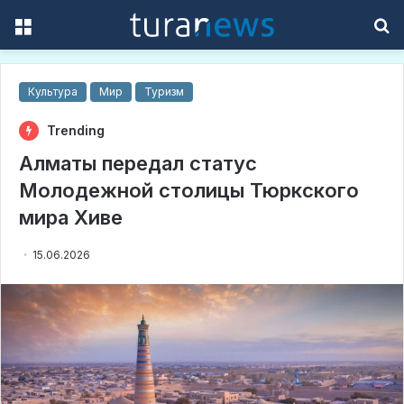
Menu
S
f
Культура
Мир
Туризм
Trending
Алматы передал статус
Молодежной столицы Тюркского
мира Хиве
15.06.2026