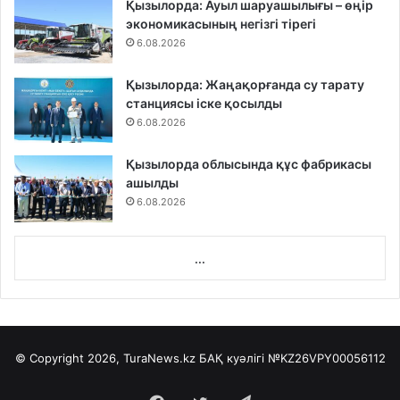
Қызылорда: Ауыл шаруашылығы – өңір
экономикасының негізгі тірегі
6.08.2026
Қызылорда: Жаңақорғанда су тарату
станциясы іске қосылды
6.08.2026
Қызылорда облысында құс фабрикасы
ашылды
6.08.2026
...
© Copyright 2026, TuraNews.kz БАҚ куәлігі
№KZ26VPY00056112