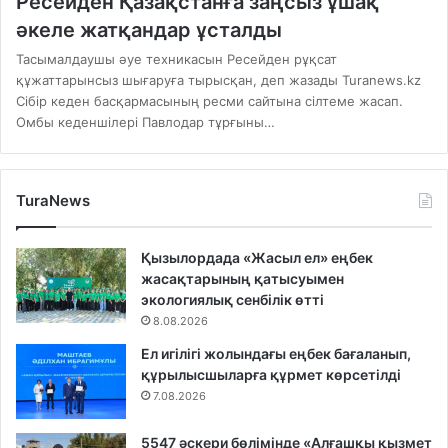
Ресейден Қазақстанға заңсыз ұшақ
әкеле жатқандар ұсталды
Тасымалдаушы әуе техникасын Ресейден рұқсат
құжаттарынсыз шығаруға тырысқан, деп жазады Turanews.kz
Сібір кеден басқармасының ресми сайтына сілтеме жасап.
Омбы кеденшілері Павлодар тұрғыны…
TuraNews
Қызылордада «Жасыл ел» еңбек
жасақтарының қатысуымен
экологиялық сенбілік өтті
8.08.2026
Ел игілігі жолындағы еңбек бағаланып,
құрылысшыларға құрмет көрсетілді
7.08.2026
5547 әскери бөлімінде «Алғашқы қызмет