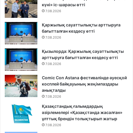
күні» іс-шарасы өтті
7.08.2026
Қаржылық сауаттылықты арттыруға
бағытталған кездесу өтті
7.08.2026
Қызылорда: Қаржылық сауаттылықты
арттыруға бағытталған кездесу өтті
7.08.2026
Comic Con Astana фестивалінде әуесқой
косплей байқауының жеңімпаздары
анықталды
7.08.2026
Қазақстандық ғалымдардың
әзірлемелері «Қазақстанда жасалған»
ұлттық брендін толықтырып жатыр
7.08.2026