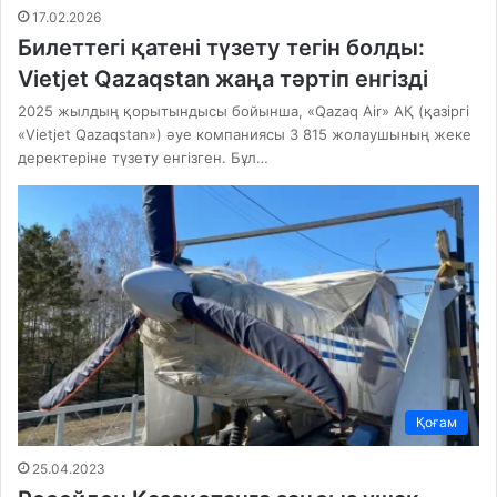
17.02.2026
Билеттегі қатені түзету тегін болды:
Vietjet Qazaqstan жаңа тәртіп енгізді
2025 жылдың қорытындысы бойынша, «Qazaq Air» АҚ (қазіргі
«Vietjet Qazaqstan») әуе компаниясы 3 815 жолаушының жеке
деректеріне түзету енгізген. Бұл…
Қоғам
25.04.2023