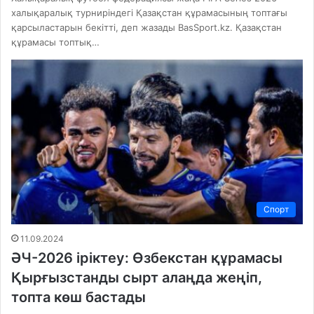
халықаралық турниріндегі Қазақстан құрамасының топтағы
қарсыластарын бекітті, деп жазады BasSport.kz. Қазақстан
құрамасы топтық…
Спорт
11.09.2024
ӘЧ-2026 іріктеу: Өзбекстан құрамасы
Қырғызстанды сырт алаңда жеңіп,
топта көш бастады