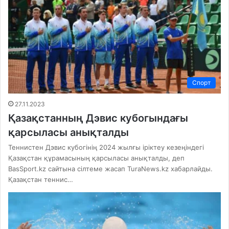
Спорт
27.11.2023
Қазақстанның Дэвис кубогындағы
қарсыласы анықталды
Теннистен Дэвис кубогінің 2024 жылғы іріктеу кезеңіндегі
Қазақстан құрамасының қарсыласы анықталды, деп
BasSport.kz сайтына сілтеме жасап TuraNews.kz хабарлайды.
Қазақстан теннис…