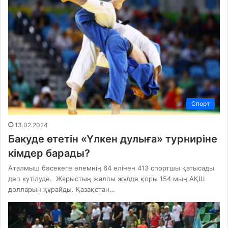
Спорт
13.02.2024
Бакуде өтетін «Үлкен дулыға» турниріне
кімдер барады?
Аталмыш бәсекеге әлемнің 64 елінен 413 спортшы қатысады
деп күтілуде. Жарыстың жалпы жүлде қоры 154 мың АҚШ
долларын құрайды. Қазақстан…