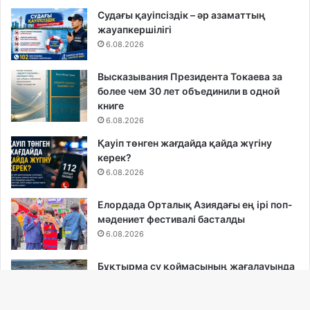
Судағы қауіпсіздік – әр азаматтың
жауапкершілігі
6.08.2026
Высказывания Президента Токаева за
более чем 30 лет объединили в одной
книге
6.08.2026
Қауіп төнген жағдайда қайда жүгіну
керек?
6.08.2026
Елордада Орталық Азиядағы ең ірі поп-
мәдениет фестивалі басталды
6.08.2026
Бұқтырма су қоймасының жағалауында
қауіпсіздік пен құқықтық тәртіпті
қамтамасыз ету мақсатында бірлескен
рейд өткізілді