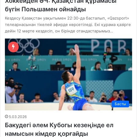
Хоккейден ӘЧ: Қазақстан құрамасы
бүгін Польшамен ойнайды
Кездесу Қазақстан уақытымен 22:30-да басталып, «Qazsport»
телеарнасынан тікелей эфирде көрсетіледі. Екі құрама қазірге
дейін 12 мәрте кездесіп, он бірінде отандастарымыз…
Басты
5.03.2026
Бакудегі әлем Кубогы кезеңінде ел
намысын кімдер қорғайды