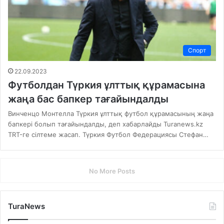
Спорт
22.09.2023
Футболдан Түркия ұлттық құрамасына
жаңа бас бапкер тағайындалды
Винченцо Монтелла Түркия ұлттық футбол құрамасының жаңа
бапкері болып тағайындалды, деп хабарлайды Turanews.kz
TRT-ге сілтеме жасап. Түркия Футбол Федерациясы Стефан…
No More Posts
TuraNews