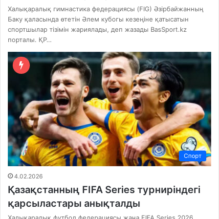
Халықаралық гимнастика федерациясы (FIG) Әзірбайжанның
Баку қаласында өтетін Әлем кубогы кезеңіне қатысатын
спортшылар тізімін жариялады, деп жазады BasSport.kz
порталы. ҚР…
Спорт
4.02.2026
Қазақстанның FIFA Series турниріндегі
қарсыластары анықталды
Халықаралық футбол федерациясы жаңа FIFA Series 2026