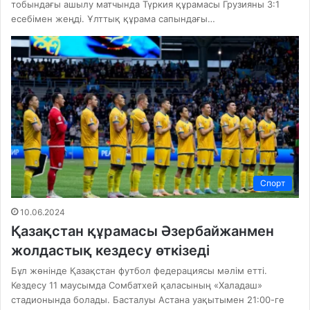
тобындағы ашылу матчында Түркия құрамасы Грузияны 3:1
есебімен жеңді. Ұлттық құрама сапындағы…
Спорт
10.06.2024
Қазақстан құрамасы Әзербайжанмен
жолдастық кездесу өткізеді
Бұл жөнінде Қазақстан футбол федерациясы мәлім етті.
Кездесу 11 маусымда Сомбатхей қаласының «Халадаш»
стадионында болады. Басталуы Астана уақытымен 21:00-ге