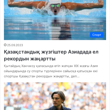
Спорт
25.09.2023
Қазақстандық жүзгіштер Азиадада ел
рекордын жаңартты
Қытайдың Ханчжоу қаласында өтіп жатқан XIX жазғы Азия
ойындарында су спорты түрлерінен сайысқа қатысқан екі
спортшы Қазақстан рекордын жаңартты, деп…