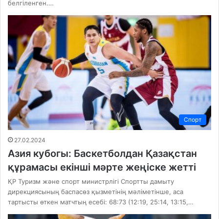
белгіленген.…
Спорт
27.02.2024
Азия кубогы: Баскетболдан Қазақстан
құрамасы екінші мәрте жеңіске жетті
ҚР Туризм және спорт министрлігі Спортты дамыту
дирекциясының баспасөз қызметінің мәліметінше, аса
тартысты өткен матчтың есебі: 68:73 (12:19, 25:14, 13:15,…