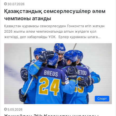
30.07.2026
Қазақстандық семсерлесушілер әлем
чемпионы атанды
Қазақстан құрамасы семсерлесуден Гонконгта өтіп жатқан
2026 жылғы әлем чемпионатында алтын жүлдеге қол
жеткізді, деп хабарлайды ҰОК. Ерлер құрамасы шпага…
Спорт
5.05.2026