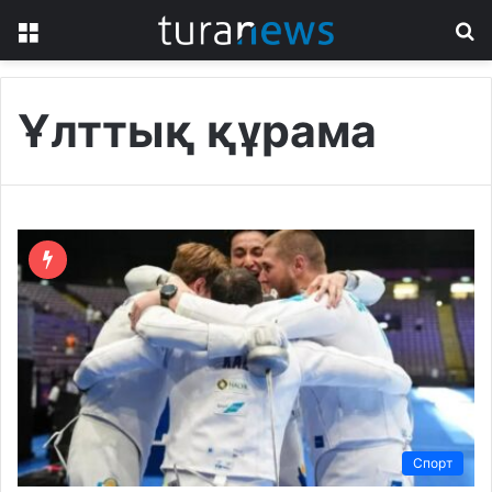
Menu
S
fo
Ұлттық құрама
Спорт