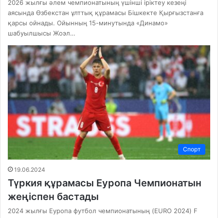
2026 жылғы әлем чемпионатының үшінші іріктеу кезеңі
аясында Өзбекстан ұлттық құрамасы Бішкекте Қырғызстанға
қарсы ойнады. Ойынның 15-минутында «Динамо»
шабуылшысы Жоэл…
Спорт
19.06.2024
Түркия құрамасы Еуропа Чемпионатын
жеңіспен бастады
2024 жылғы Еуропа футбол чемпионатының (EURO 2024) F