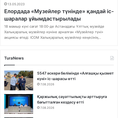
13.05.2023
Елордада «Музейлер түнінде» қандай іс-
шаралар ұйымдастырылады
18 мамыр күні сағат 18:00-де Астанадағы Ұлттық музейде
Халықаралық музейлер күніне арналған «Музейлер түні»
акциясы өтеді. ICOM Халықаралық музейлер кеңесінің…
TuraNews
5547 әскери бөлімінде «Алғашқы қызмет
күні» іс-шарасы өтті
7.08.2026
Қаржылық сауаттылықты арттыруға
бағытталған кездесу өтті
7.08.2026