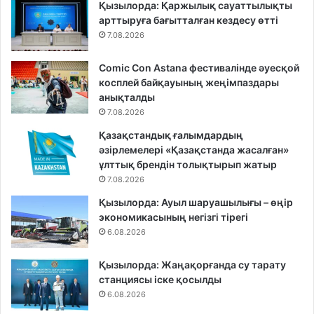
Қызылорда: Қаржылық сауаттылықты
арттыруға бағытталған кездесу өтті
7.08.2026
Comic Con Astana фестивалінде әуесқой
косплей байқауының жеңімпаздары
анықталды
7.08.2026
Қазақстандық ғалымдардың
әзірлемелері «Қазақстанда жасалған»
ұлттық брендін толықтырып жатыр
7.08.2026
Қызылорда: Ауыл шаруашылығы – өңір
экономикасының негізгі тірегі
6.08.2026
Қызылорда: Жаңақорғанда су тарату
станциясы іске қосылды
6.08.2026