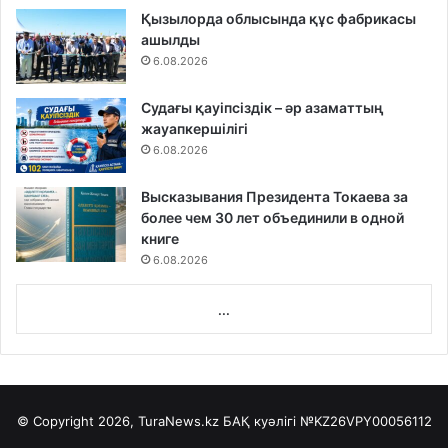
Қызылорда облысында құс фабрикасы
ашылды
6.08.2026
Судағы қауіпсіздік – әр азаматтың
жауапкершілігі
6.08.2026
Высказывания Президента Токаева за
более чем 30 лет объединили в одной
книге
6.08.2026
...
© Copyright 2026, TuraNews.kz БАҚ куәлігі
№KZ26VPY00056112