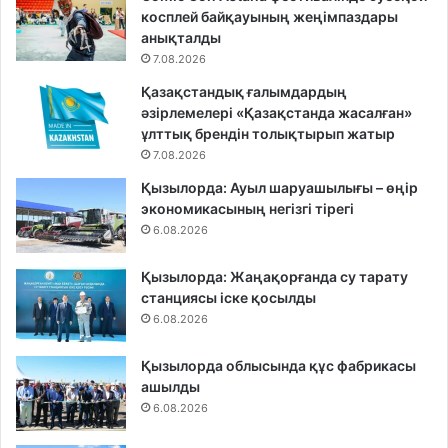
косплей байқауының жеңімпаздары
анықталды
7.08.2026
Қазақстандық ғалымдардың
әзірлемелері «Қазақстанда жасалған»
ұлттық брендін толықтырып жатыр
7.08.2026
Қызылорда: Ауыл шаруашылығы – өңір
экономикасының негізгі тірегі
6.08.2026
Қызылорда: Жаңақорғанда су тарату
станциясы іске қосылды
6.08.2026
Қызылорда облысында құс фабрикасы
ашылды
6.08.2026