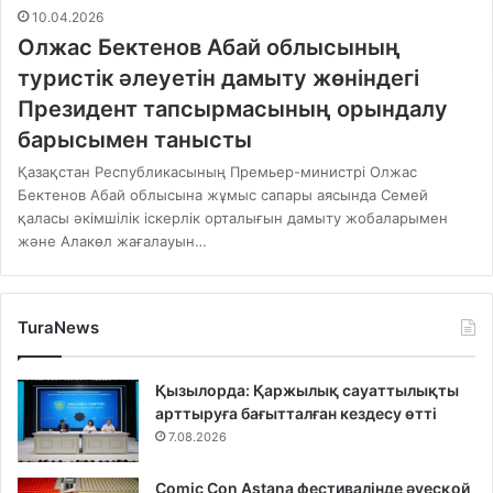
10.04.2026
Олжас Бектенов Абай облысының
туристік әлеуетін дамыту жөніндегі
Президент тапсырмасының орындалу
барысымен танысты
Қазақстан Республикасының Премьер-министрі Олжас
Бектенов Абай облысына жұмыс сапары аясында Семей
қаласы әкімшілік іскерлік орталығын дамыту жобаларымен
және Алакөл жағалауын…
TuraNews
Қызылорда: Қаржылық сауаттылықты
арттыруға бағытталған кездесу өтті
7.08.2026
Comic Con Astana фестивалінде әуесқой