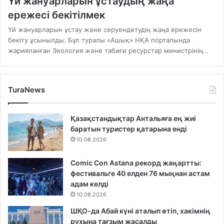
Үй жануарларын ұстаудың жаңа
ережесі бекітілмек
Үй жануарларын ұстау және серуендетудің жаңа ережесін
бекіту ұсынылды. Бұл туралы «Ашық» НҚА порталында
жарияланған Экология және табиғи ресурстар министрінің…
TuraNews
Қазақстандықтар Антальяға ең жиі
баратын туристер қатарына енді
10.08.2026
Comic Con Astana рекорд жаңартты:
фестивальге 40 елден 76 мыңнан астам
адам келді
10.08.2026
ШҚО-да Абай күні аталып өтіп, хакімнің
рухына тағзым жасалды