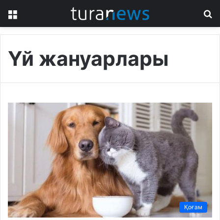
Menu
S
fo
Үй жануарлары
Қоғам