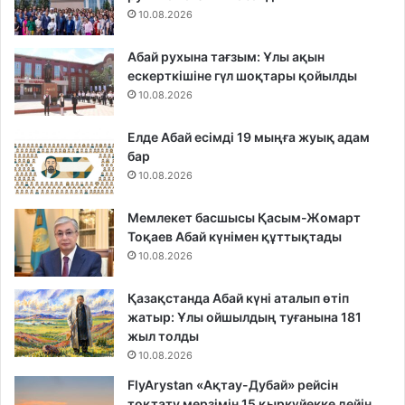
10.08.2026
Абай рухына тағзым: Ұлы ақын
ескерткішіне гүл шоқтары қойылды
10.08.2026
Елде Абай есімді 19 мыңға жуық адам
бар
10.08.2026
Мемлекет басшысы Қасым-Жомарт
Тоқаев Абай күнімен құттықтады
10.08.2026
Қазақстанда Абай күні аталып өтіп
жатыр: Ұлы ойшылдың туғанына 181
жыл толды
10.08.2026
FlyArystan «Ақтау-Дубай» рейсін
тоқтату мерзімін 15 қыркүйекке дейін