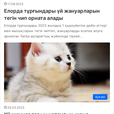
17.08.2023
Елорда тұрғындары үй жануарларын
тегін чип орната алады
Елорда тұрғындары 2023 жылдың 1 қыркүйегіне дейін иттері
мен мысықтарын тегін чиптеп, жануарларды есепке алуға
арналған Tanba ақпараттық жүйесінде тіркей…
Қоғам
24.03.2023