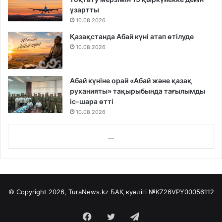
ұзартты
10.08.2026
Қазақстанда Абай күні атап өтілуде
10.08.2026
Абай күніне орай «Абай және қазақ
руханияты» тақырыбында тағылымды
іс-шара өтті
10.08.2026
...
© Copyright 2026, TuraNews.kz БАҚ куәлігі
№KZ26VPY00056112
Facebook
Twitter
Telegram