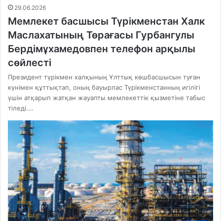
29.06.2026
Мемлекет басшысы Түрікменстан Халк
Маслахатының Төрағасы Гурбангулы
Бердімұхамедовпен телефон арқылы
сөйлесті
Президент түрікмен халқының Ұлттық көшбасшысын туған
күнімен құттықтап, оның бауырлас Түрікменстанның игілігі
үшін атқарып жатқан жауапты мемлекеттік қызметіне табыс
тіледі.…