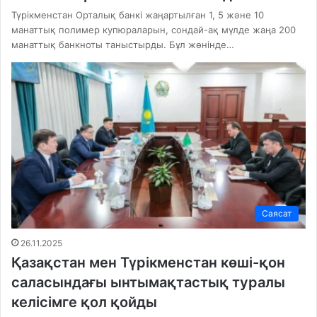
Түрікменстан Орталық банкі жаңартылған 1, 5 және 10
манаттық полимер купюраларын, сондай-ақ мүлде жаңа 200
манаттық банкноты таныстырды. Бұл жөнінде…
Саясат
26.11.2025
Қазақстан мен Түрікменстан көші-қон
саласындағы ынтымақтастық туралы
келісімге қол қойды