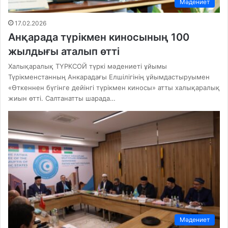
Мәдениет
17.02.2026
Анқарада түрікмен киносының 100
жылдығы аталып өтті
Халықаралық ТҮРКСОЙ түркі мәдениеті ұйымы
Түрікменстанның Анкарадағы Елшілігінің ұйымдастыруымен
«Өткеннен бүгінге дейінгі түрікмен киносы» атты халықаралық
жиын өтті. Салтанатты шарада…
Мәдениет