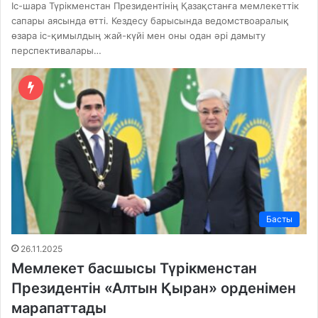
Іс-шара Түрікменстан Президентінің Қазақстанға мемлекеттік
сапары аясында өтті. Кездесу барысында ведомствоаралық
өзара іс-қимылдың жай-күйі мен оны одан әрі дамыту
перспективалары…
Басты
26.11.2025
Мемлекет басшысы Түрікменстан
Президентін «Алтын Қыран» орденімен
марапаттады