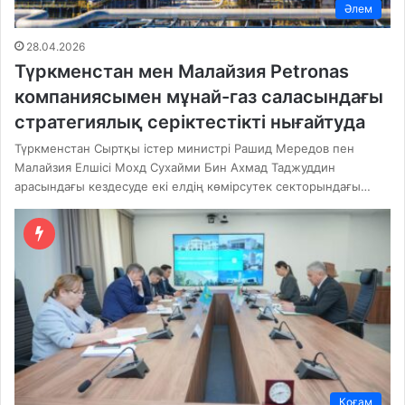
Әлем
28.04.2026
Түркменстан мен Малайзия Petronas
компаниясымен мұнай-газ саласындағы
стратегиялық серіктестікті нығайтуда
Түркменстан Сыртқы істер министрі Рашид Мередов пен
Малайзия Елшісі Мохд Сухайми Бин Ахмад Таджуддин
арасындағы кездесуде екі елдің көмірсутек секторындағы…
Қоғам