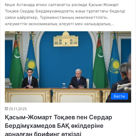
Кеше Астанада өткен салтанатты рәсімде Қасым-Жомарт
Тоқаев Сердар Бердімұхамедовтің жаңа тұрпаттағы беделді
саяси қайраткер, Түрікменстанның мемлекеттілігін,
әлеуметтік-экономикалық әлеуеті мен халықаралық…
Басты
25.11.2025
Қасым-Жомарт Тоқаев пен Сердар
Бердімұхамедов БАҚ өкілдеріне
арналған брифинг өткізді