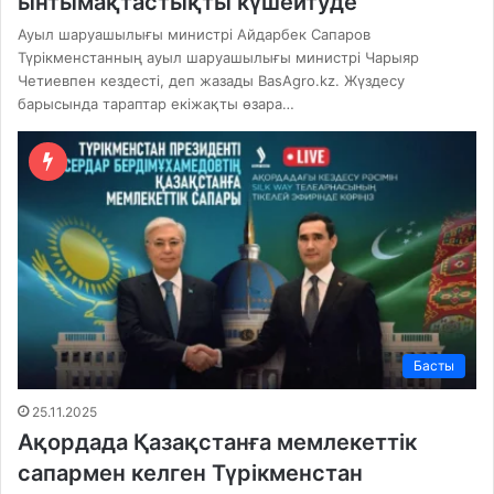
ынтымақтастықты күшейтуде
Ауыл шаруашылығы министрі Айдарбек Сапаров
Түрікменстанның ауыл шаруашылығы министрі Чарыяр
Четиевпен кездесті, деп жазады BasAgro.kz. Жүздесу
барысында тараптар екіжақты өзара…
Басты
25.11.2025
Ақордада Қазақстанға мемлекеттік
сапармен келген Түрікменстан