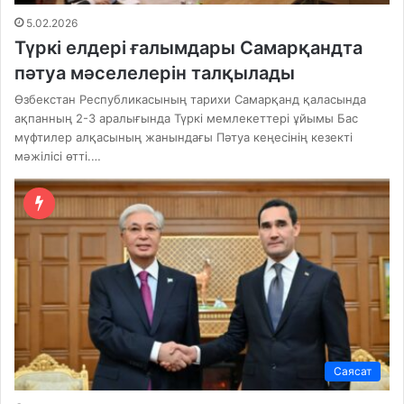
5.02.2026
Түркі елдері ғалымдары Самарқандта
пәтуа мәселелерін талқылады
Өзбекстан Республикасының тарихи Самарқанд қаласында
ақпанның 2-3 аралығында Түркі мемлекеттері ұйымы Бас
мүфтилер алқасының жанындағы Пәтуа кеңесінің кезекті
мәжілісі өтті.…
Саясат