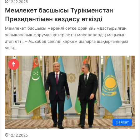
12.12.2025
Мемлекет басшысы Түрікменстан
Президентімен кездесу өткізді
Мемлекет басшысы мерейлі сәтке орай ұйымдастырылған
халықаралық форумда көтерілетін мәселелердің маңызын
атап өтті. – Ашхабад секілді көркем шаһарға шақырғаныңыз
үшін…
Саясат
12.12.2025