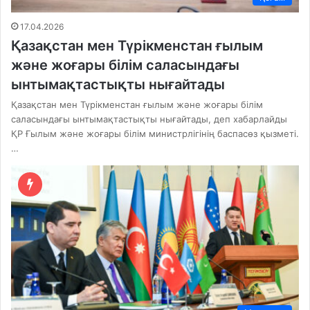
17.04.2026
Қазақстан мен Түрікменстан ғылым
және жоғары білім саласындағы
ынтымақтастықты нығайтады
Қазақстан мен Түрікменстан ғылым және жоғары білім
саласындағы ынтымақтастықты нығайтады, деп хабарлайды
ҚР Ғылым және жоғары білім министрлігінің баспасөз қызметі.
…