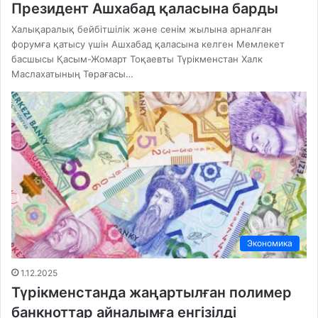
Президент Ашхабад қаласына барды
Халықаралық бейбітшілік және сенім жылына арналған
форумға қатысу үшін Ашхабад қаласына келген Мемлекет
басшысы Қасым-Жомарт Тоқаевты Түрікменстан Халк
Маслахатының Төрағасы…
Экономика
1.12.2025
Түрікменстанда жаңартылған полимер
банкноттар айналымға енгізілді