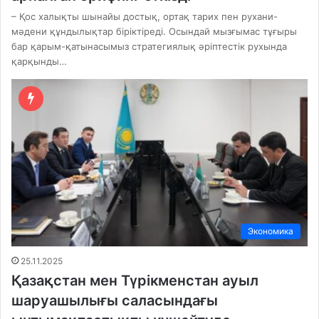
– Қос халықты шынайы достық, ортақ тарих пен рухани-
мәдени құндылықтар біріктіреді. Осындай мызғымас тұғыры
бар қарым-қатынасымыз стратегиялық әріптестік рухында
қарқынды…
Экономика
25.11.2025
Қазақстан мен Түрікменстан ауыл
шаруашылығы саласындағы