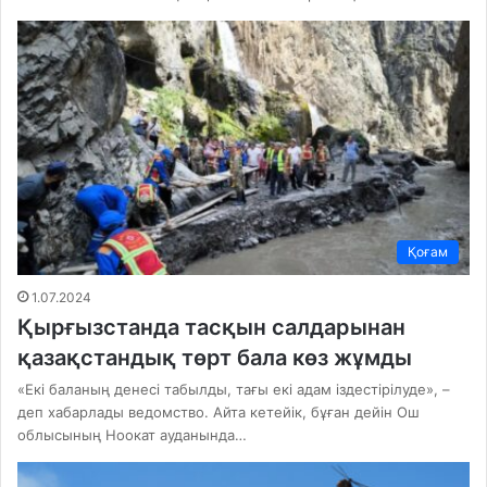
Қоғам
1.07.2024
Қырғызстанда тасқын салдарынан
қазақстандық төрт бала көз жұмды
«Екі баланың денесі табылды, тағы екі адам іздестірілуде», –
деп хабарлады ведомство. Айта кетейік, бұған дейін Ош
облысының Ноокат ауданында…