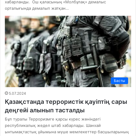
хабарланды. Ош қаласының «Молбұлақ» демалыс
орталығында демалып жатқан…
Басты
5.07.2024
Қазақстанда террористік қауіптің сары
деңгейі алынып тасталды
Бұл туралы Терроризмге қарсы күрес жөніндегі
республикалық жедел штаб хабарлады. Шанхай
ынтымақтастық ұйымына мүше мемлекеттер басшыларының