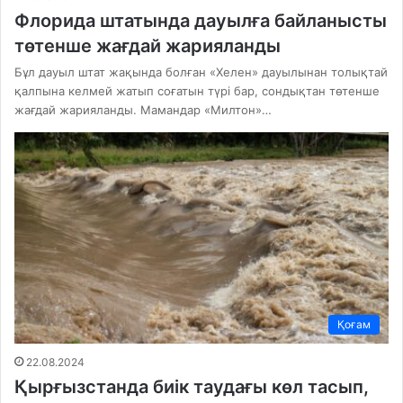
Флорида штатында дауылға байланысты
төтенше жағдай жарияланды
Бұл дауыл штат жақында болған «Хелен» дауылынан толықтай
қалпына келмей жатып соғатын түрі бар, сондықтан төтенше
жағдай жарияланды. Мамандар «Милтон»…
Қоғам
22.08.2024
Қырғызстанда биік таудағы көл тасып,