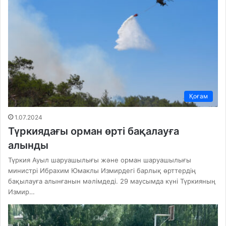
Қоғам
1.07.2024
Түркиядағы орман өрті бақалауға
алынды
Түркия Ауыл шаруашылығы және орман шаруашылығы
министрі Ибрахим Юмаклы Измирдегі барлық өрттердің
бақылауға алынғанын мәлімдеді. 29 маусымда күні Түркияның
Измир…