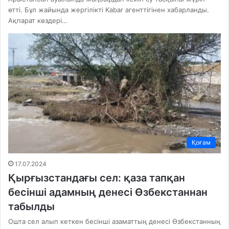
өтті. Бұл жайында жергілікті Kabar агенттігінен хабарланды.
Ақпарат көздері…
Қоғам
17.07.2024
Қырғызстандағы сел: қаза тапқан
бесінші адамның денесі Өзбекстаннан
табылды
Ошта сел алып кеткен бесінші азаматтың денесі Өзбекстанның