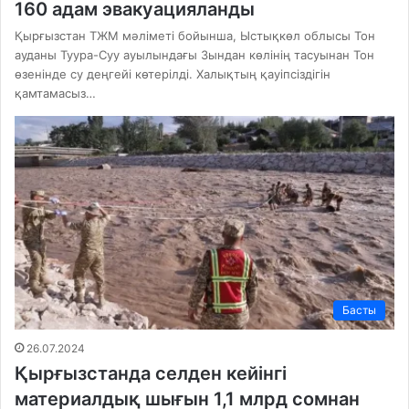
160 адам эвакуацияланды
Қырғызстан ТЖМ мәліметі бойынша, Ыстықкөл облысы Тон
ауданы Туура-Суу ауылындағы Зындан көлінің тасуынан Тон
өзенінде су деңгейі көтерілді. Халықтың қауіпсіздігін
қамтамасыз…
Басты
26.07.2024
Қырғызстанда селден кейінгі
материалдық шығын 1,1 млрд сомнан