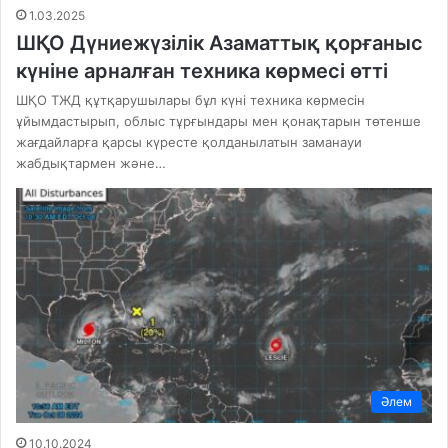
1.03.2025
ШҚО Дүниежүзілік Азаматтық қорғаныс
күніне арналған техника көрмесі өтті
ШҚО ТЖД құтқарушылары бұл күні техника көрмесін
ұйымдастырып, облыс тұрғындары мен қонақтарын төтенше
жағдайларға қарсы күресте қолданылатын заманауи
жабдықтармен және…
Әлем
10.10.2024