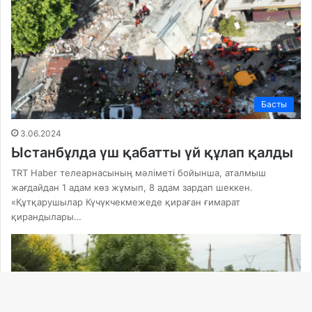
Басты
3.06.2024
Ыстанбұлда үш қабатты үй құлап қалды
TRT Haber телеарнасының мәліметі бойынша, аталмыш
жағдайдан 1 адам көз жұмып, 8 адам зардап шеккен.
«Құтқарушылар Күчүкчекмежеде қираған ғимарат
қирандылары…