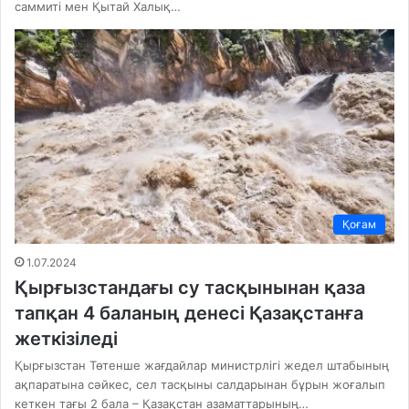
саммиті мен Қытай Халық…
Қоғам
1.07.2024
Қырғызстандағы су тасқынынан қаза
тапқан 4 баланың денесі Қазақстанға
жеткізіледі
Қырғызстан Төтенше жағдайлар министрлігі жедел штабының
ақпаратына сәйкес, сел тасқыны салдарынан бұрын жоғалып
кеткен тағы 2 бала – Қазақстан азаматтарының…