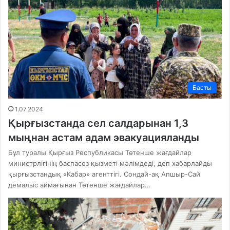
Басты
1.07.2024
Қырғызстанда сел салдарынан 1,3
мыңнан астам адам эвакуацияланды
Бұл туралы Қырғыз Республикасы Төтенше жағдайлар
министрлігінің баспасөз қызметі мәлімдеді, деп хабарлайды
қырғызстандық «Кабар» агенттігі. Сондай-ақ Апшыр-Сай
демалыс аймағынан Төтенше жағдайлар…