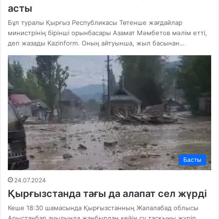
асты
Бұл туралы Қырғыз Республикасы Төтенше жағдайлар
министрінің бірінші орынбасары Азамат Мәмбетов мәлім етті,
деп жазады Kazinform. Оның айтуынша, жыл басынан…
Басты
24.07.2024
Қырғызстанда тағы да алапат сел жүрді
Кеше 18:30 шамасында Қырғызстанның Жалалабад облысы
Арыстанбап ауылында жаңбырдан кейін су тасқыны жүріп