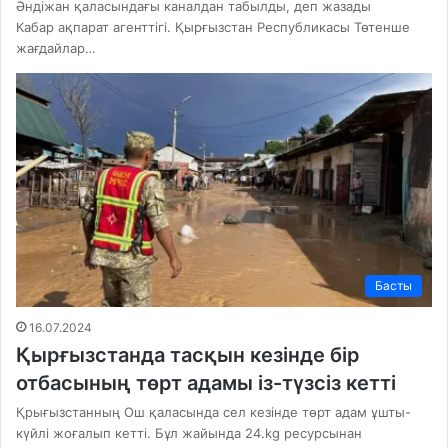
Әндіжан қаласындағы каналдан табылды, деп жазады
Кабар ақпарат агенттігі. Қырғызстан Республикасы Төтенше
жағдайлар…
Басты
16.07.2024
Қырғызстанда тасқын кезінде бір
отбасының төрт адамы із-түзсіз кетті
Қрығызстанның Ош қаласында сел кезінде төрт адам ұшты-
күйлі жоғалып кетті. Бұл жайында 24.kg ресурсынан