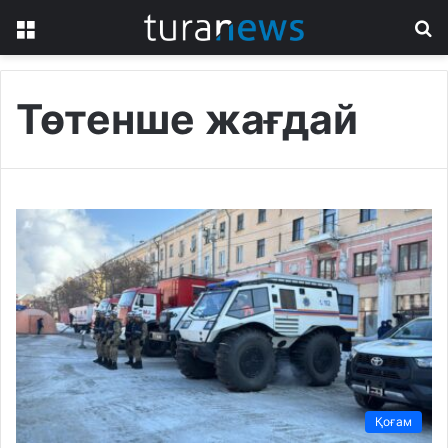
Menu
S
fo
Төтенше жағдай
Қоғам