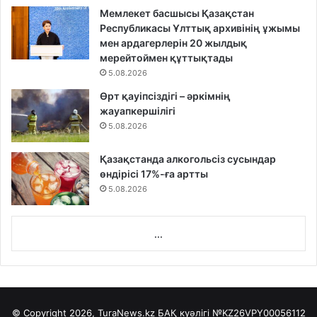
Мемлекет басшысы Қазақстан
Республикасы Ұлттық архивінің ұжымы
мен ардагерлерін 20 жылдық
мерейтоймен құттықтады
5.08.2026
Өрт қауіпсіздігі – әркімнің
жауапкершілігі
5.08.2026
Қазақстанда алкогольсіз сусындар
өндірісі 17%-ға артты
5.08.2026
...
© Copyright 2026, TuraNews.kz БАҚ куәлігі
№KZ26VPY00056112