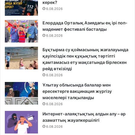
керек?
6.08.2026
Елордада Орталық Азиядағы ең ірі поп-
мәдениет фестивалі басталды
6.08.2026
Бұқтырма су қоймасының жағалауында
қауіпсіздік пен құқықтық тәртіпті
қамтамасыз ету мақсатында бірлескен
рейд өткізілді
6.08.2026
Ұлытау облысында балалар мен
ересектерге вакцинация жүргізу
мәселелері талқыланды
6.08.2026
Интернет-алаяқтықтың алдын алу – әр
азаматтың жауапкершілігі
6.08.2026