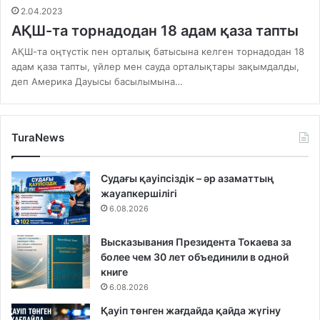
2.04.2023
АҚШ-та торнадодан 18 адам қаза тапты
АҚШ-та оңтүстік пен орталық батысына келген торнадодан 18
адам қаза тапты, үйлер мен сауда орталықтары зақымдалды,
деп Америка Дауысы басылымына…
TuraNews
Судағы қауіпсіздік – әр азаматтың
жауапкершілігі
6.08.2026
Высказывания Президента Токаева за
более чем 30 лет объединили в одной
книге
6.08.2026
Қауіп төнген жағдайда қайда жүгіну