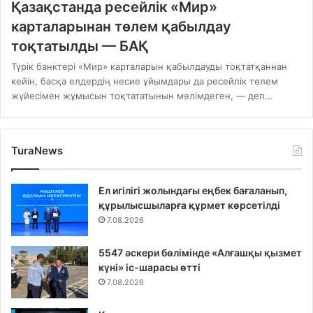
Қазақстанда ресейлік «Мир»
карталарынан төлем қабылдау
тоқтатылды — БАҚ
Түрік банктері «Мир» карталарын қабылдауды тоқтатқаннан
кейін, басқа елдердің несие ұйымдары да ресейлік төлем
жүйесімен жұмысын тоқтататынын мәлімдеген, — деп…
TuraNews
Ел игілігі жолындағы еңбек бағаланып,
құрылысшыларға құрмет көрсетілді
7.08.2026
5547 әскери бөлімінде «Алғашқы қызмет
күні» іс-шарасы өтті
7.08.2026