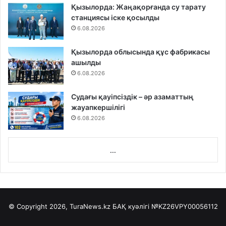
Қызылорда: Жаңақорғанда су тарату
станциясы іске қосылды
6.08.2026
Қызылорда облысында құс фабрикасы
ашылды
6.08.2026
Судағы қауіпсіздік – әр азаматтың
жауапкершілігі
6.08.2026
...
© Copyright 2026, TuraNews.kz БАҚ куәлігі
№KZ26VPY00056112