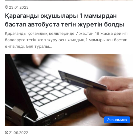
23.01.2023
Қарағанды оқушылары 1 мамырдан
бастап автобуста тегін жүретін болды
Қарағанды қоғамдық көліктерінде 7 жастан 18 жасқа дейінгі
балаларға тегін жол жүру осы жылдың 1 мамырынан бастап
енгізіледі. Бұл туралы…
Экономика
21.09.2022