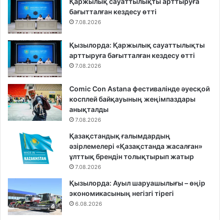
Қаржылық сауаттылықты арттыруға
бағытталған кездесу өтті
7.08.2026
Қызылорда: Қаржылық сауаттылықты
арттыруға бағытталған кездесу өтті
7.08.2026
Comic Con Astana фестивалінде әуесқой
косплей байқауының жеңімпаздары
анықталды
7.08.2026
Қазақстандық ғалымдардың
әзірлемелері «Қазақстанда жасалған»
ұлттық брендін толықтырып жатыр
7.08.2026
Қызылорда: Ауыл шаруашылығы – өңір
экономикасының негізгі тірегі
6.08.2026