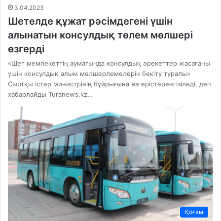
3.04.2023
Шетелде құжат рәсімдегені үшін
алынатын консулдық төлем мөлшері
өзгерді
«Шет мемлекеттің аумағында консулдық әрекеттер жасағаны
үшін консулдық алым мөлшерлемелерін бекіту туралы»
Сыртқы істер министрінің бұйрығына өзгерістеренгізіледі, деп
хабарлайды Turanews.kz…
Қоғам