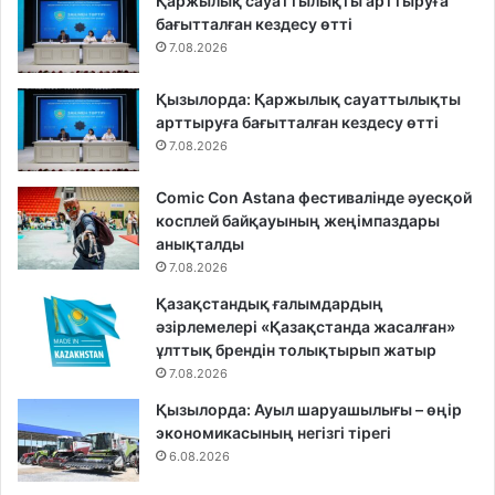
Қаржылық сауаттылықты арттыруға
бағытталған кездесу өтті
7.08.2026
Қызылорда: Қаржылық сауаттылықты
арттыруға бағытталған кездесу өтті
7.08.2026
Comic Con Astana фестивалінде әуесқой
косплей байқауының жеңімпаздары
анықталды
7.08.2026
Қазақстандық ғалымдардың
әзірлемелері «Қазақстанда жасалған»
ұлттық брендін толықтырып жатыр
7.08.2026
Қызылорда: Ауыл шаруашылығы – өңір
экономикасының негізгі тірегі
6.08.2026