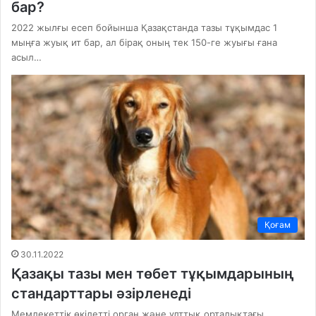
бар?
2022 жылғы есеп бойынша Қазақстанда тазы тұқымдас 1
мыңға жуық ит бар, ал бірақ оның тек 150-ге жуығы ғана
асыл…
Қоғам
30.11.2022
Қазақы тазы мен төбет тұқымдарының
стандарттары әзірленеді
Мемлекеттік өкілетті орган және ұлттық орталықтағы