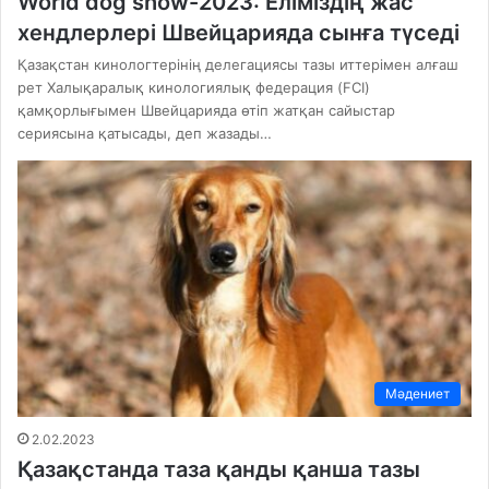
World dog show-2023: Еліміздің жас
хендлерлері Швейцарияда сынға түседі
Қазақстан кинологтерінің делегациясы тазы иттерімен алғаш
рет Халықаралық кинологиялық федерация (FCI)
қамқорлығымен Швейцарияда өтіп жатқан сайыстар
сериясына қатысады, деп жазады…
Мәдениет
2.02.2023
Қазақстанда таза қанды қанша тазы