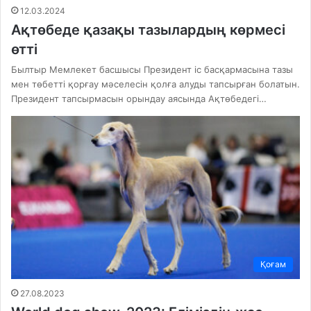
12.03.2024
Ақтөбеде қазақы тазылардың көрмесі
өтті
Былтыр Мемлекет басшысы Президент іс басқармасына тазы
мен төбетті қорғау мәселесін қолға алуды тапсырған болатын.
Президент тапсырмасын орындау аясында Ақтөбедегі…
Қоғам
27.08.2023