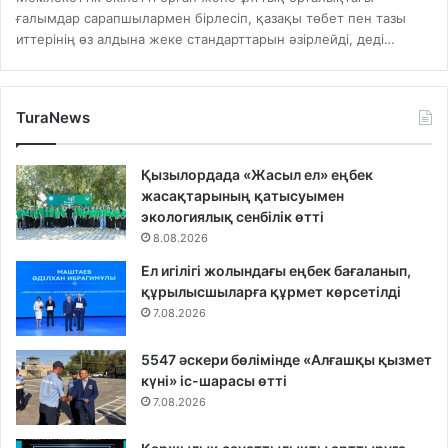
ғалымдар сарапшылармен бірлесіп, қазақы төбет пен тазы
иттерінің өз алдына жеке стандарттарын әзірлейді, деді…
TuraNews
Қызылордада «Жасыл ел» еңбек
жасақтарының қатысуымен
экологиялық сенбілік өтті
8.08.2026
Ел игілігі жолындағы еңбек бағаланып,
құрылысшыларға құрмет көрсетілді
7.08.2026
5547 әскери бөлімінде «Алғашқы қызмет
күні» іс-шарасы өтті
7.08.2026