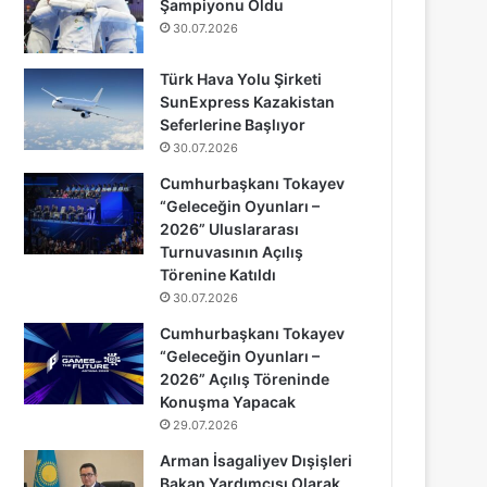
Şampiyonu Oldu
30.07.2026
Türk Hava Yolu Şirketi
SunExpress Kazakistan
Seferlerine Başlıyor
30.07.2026
Cumhurbaşkanı Tokayev
“Geleceğin Oyunları –
2026” Uluslararası
Turnuvasının Açılış
Törenine Katıldı
30.07.2026
Cumhurbaşkanı Tokayev
“Geleceğin Oyunları –
2026” Açılış Töreninde
Konuşma Yapacak
29.07.2026
Arman İsagaliyev Dışişleri
Bakan Yardımcısı Olarak