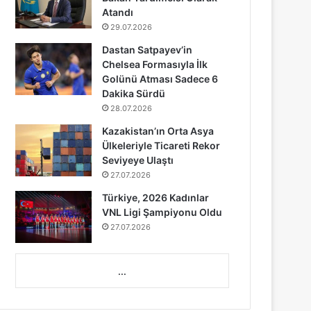
Atandı
29.07.2026
Dastan Satpayev’in
Chelsea Formasıyla İlk
Golünü Atması Sadece 6
Dakika Sürdü
28.07.2026
Kazakistan’ın Orta Asya
Ülkeleriyle Ticareti Rekor
Seviyeye Ulaştı
27.07.2026
Türkiye, 2026 Kadınlar
VNL Ligi Şampiyonu Oldu
27.07.2026
...