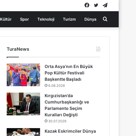
Facebook
Twitter
Telegram
Arama
Kültür
Spor
Teknoloji
Turizm
Dünya
yap
TuraNews
...
Orta Asya’nın En Büyük
Pop Kültür Festivali
Başkentte Başladı
6.08.2026
Kırgızistan’da
Cumhurbaşkanlığı ve
Parlamento Seçim
Kuralları Değişti
30.07.2026
Kazak Eskrimciler Dünya