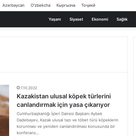
Azərbaycan
Oʻzbekcha
Кыргызча
Тоҷикӣ
Yaşam
Siyaset
Ekonomi
Sağlık
7.10.2022
Kazakistan ulusal köpek türlerini
canlandırmak için yasa çıkarıyor
Cumhurbaşkanlığı İşleri Dairesi Başkanı Aybek
Dadebayev, Kazak ulusal tazı ve töbet türü köpeklerin
korunması ve yeniden canlandırılması konusunda bir
konferans…