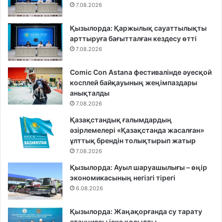
7.08.2026
Қызылорда: Қаржылық сауаттылықты
арттыруға бағытталған кездесу өтті
7.08.2026
Comic Con Astana фестивалінде әуесқой
косплей байқауының жеңімпаздары
анықталды
7.08.2026
Қазақстандық ғалымдардың
әзірлемелері «Қазақстанда жасалған»
ұлттық брендін толықтырып жатыр
7.08.2026
Қызылорда: Ауыл шаруашылығы – өңір
экономикасының негізгі тірегі
6.08.2026
Қызылорда: Жаңақорғанда су тарату
станциясы іске қосылды