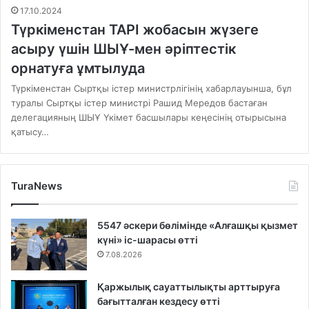
17.10.2024
Түркіменстан TAPI жобасын жүзеге
асыру үшін ШЫҰ-мен әріптестік
орнатуға ұмтылуда
Түркіменстан Сыртқы істер министрлігінің хабарлауынша, бұл
туралы Сыртқы істер министрі Рашид Мередов бастаған
делегацияның ШЫҰ Үкімет басшылары кеңесінің отырысына
қатысу…
TuraNews
5547 әскери бөлімінде «Алғашқы қызмет
күні» іс-шарасы өтті
7.08.2026
Қаржылық сауаттылықты арттыруға
бағытталған кездесу өтті