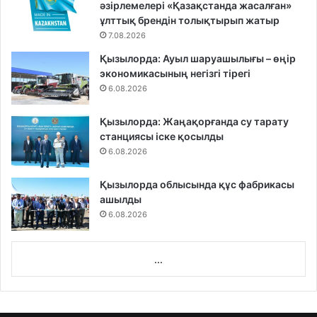
әзірлемелері «Қазақстанда жасалған»
ұлттық брендін толықтырып жатыр
7.08.2026
Қызылорда: Ауыл шаруашылығы – өңір
экономикасының негізгі тірегі
6.08.2026
Қызылорда: Жаңақорғанда су тарату
станциясы іске қосылды
6.08.2026
Қызылорда облысында құс фабрикасы
ашылды
6.08.2026
...