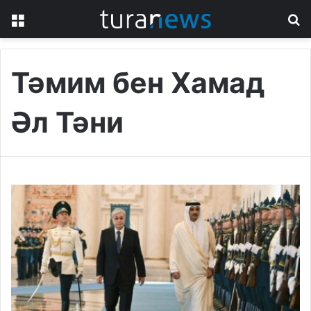
Menu
S
fo
Тәмим бен Хамад
Әл Тәни