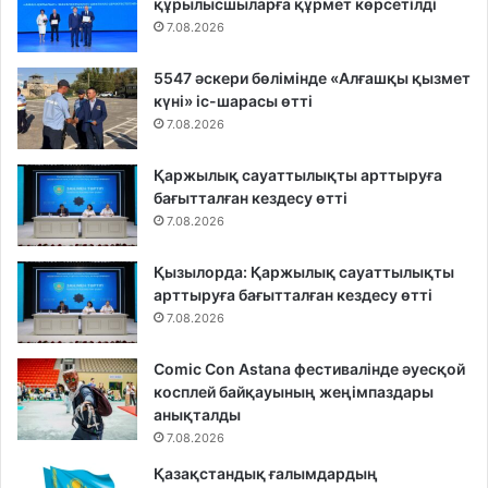
құрылысшыларға құрмет көрсетілді
7.08.2026
5547 әскери бөлімінде «Алғашқы қызмет
күні» іс-шарасы өтті
7.08.2026
Қаржылық сауаттылықты арттыруға
бағытталған кездесу өтті
7.08.2026
Қызылорда: Қаржылық сауаттылықты
арттыруға бағытталған кездесу өтті
7.08.2026
Comic Con Astana фестивалінде әуесқой
косплей байқауының жеңімпаздары
анықталды
7.08.2026
Қазақстандық ғалымдардың