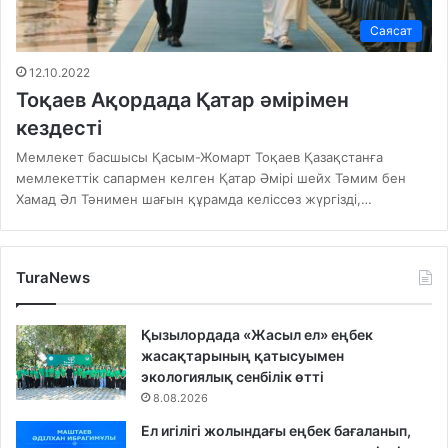
Саясат
12.10.2022
Тоқаев Ақордада Қатар әмірімен
кездесті
Мемлекет басшысы Қасым-Жомарт Тоқаев Қазақстанға
мемлекеттік сапармен келген Қатар Әмірі шейх Тәмим бен
Хамад Әл Тәнимен шағын құрамда келіссөз жүргізді,…
TuraNews
Қызылордада «Жасыл ел» еңбек
жасақтарының қатысуымен
экологиялық сенбілік өтті
8.08.2026
Ел игілігі жолындағы еңбек бағаланып,