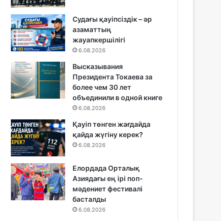
Судағы қауіпсіздік – әр
азаматтың
жауапкершілігі
6.08.2026
Высказывания
Президента Токаева за
более чем 30 лет
объединили в одной книге
6.08.2026
Қауіп төнген жағдайда
қайда жүгіну керек?
6.08.2026
Елордада Орталық
Азиядағы ең ірі поп-
мәдениет фестивалі
басталды
6.08.2026