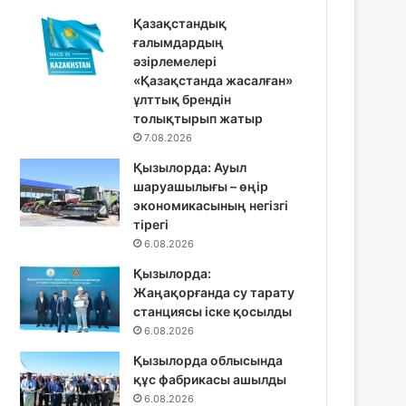
Қазақстандық
ғалымдардың
әзірлемелері
«Қазақстанда жасалған»
ұлттық брендін
толықтырып жатыр
7.08.2026
Қызылорда: Ауыл
шаруашылығы – өңір
экономикасының негізгі
тірегі
6.08.2026
Қызылорда:
Жаңақорғанда су тарату
станциясы іске қосылды
6.08.2026
Қызылорда облысында
құс фабрикасы ашылды
6.08.2026