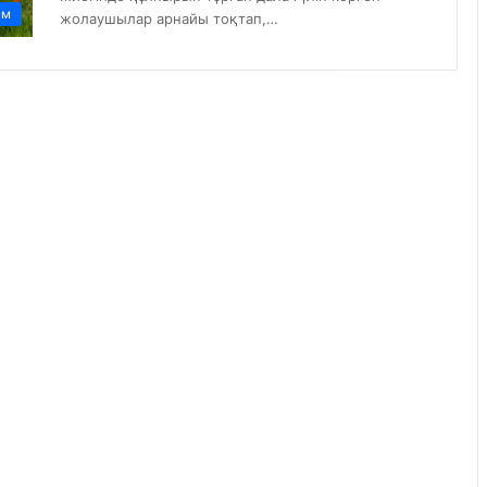
ам
жолаушылар арнайы тоқтап,…