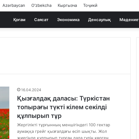
Azərbaycan
Oʻzbekcha
Кыргызча
Тоҷикӣ
Қоғам
Саясат
Экономика
Денсаулық
Мәдение
16.04.2024
Қызғалдақ даласы: Түркістан
топырағы түкті кілем секілді
құлпырып тұр
Жергілікті тұрғынның меншігіндегі 100 гектар
аумаққа грейг қызғалдағы өсіп шықты. Жол
жиегінде құлпырып тұрған дала гүлін көрген