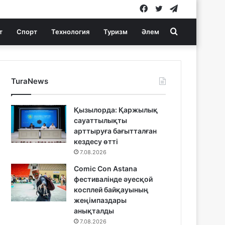
Facebook
Twitter
Telegram
Search
т
Спорт
Технология
Туризм
Әлем
for
TuraNews
Қызылорда: Қаржылық
сауаттылықты
арттыруға бағытталған
кездесу өтті
7.08.2026
Comic Con Astana
фестивалінде әуесқой
косплей байқауының
жеңімпаздары
анықталды
7.08.2026