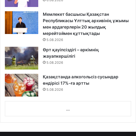
6.08.2026
Мемлекет басшысы Қазақстан
Республикасы Ұлттық архивінің ұжымы
мен ардагерлерін 20 жылдық
мерейтоймен құттықтады
5.08.2026
Өрт қауіпсіздігі – әркімнің
жауапкершілігі
5.08.2026
Қазақстанда алкогольсіз сусындар
өндірісі 17%-ға артты
5.08.2026
...