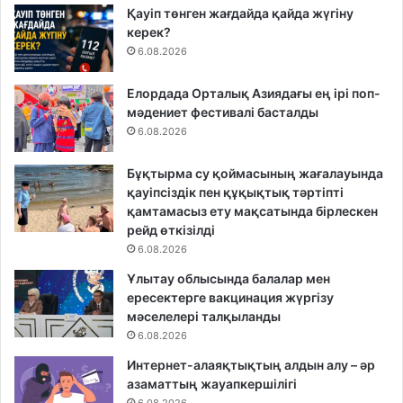
Қауіп төнген жағдайда қайда жүгіну
керек?
6.08.2026
Елордада Орталық Азиядағы ең ірі поп-
мәдениет фестивалі басталды
6.08.2026
Бұқтырма су қоймасының жағалауында
қауіпсіздік пен құқықтық тәртіпті
қамтамасыз ету мақсатында бірлескен
рейд өткізілді
6.08.2026
Ұлытау облысында балалар мен
ересектерге вакцинация жүргізу
мәселелері талқыланды
6.08.2026
Интернет-алаяқтықтың алдын алу – әр
азаматтың жауапкершілігі