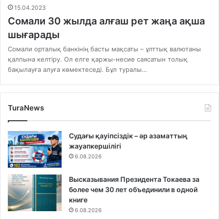
15.04.2023
Сомали 30 жылда алғаш рет жаңа ақша
шығарады
Сомали орталық банкінің басты мақсаты – ұлттық валютаны
қалпына келтіру. Ол елге қаржы-несие саясатын толық
бақылауға алуға көмектеседі. Бұл туралы…
TuraNews
Судағы қауіпсіздік – әр азаматтың
жауапкершілігі
6.08.2026
Высказывания Президента Токаева за
более чем 30 лет объединили в одной
книге
6.08.2026