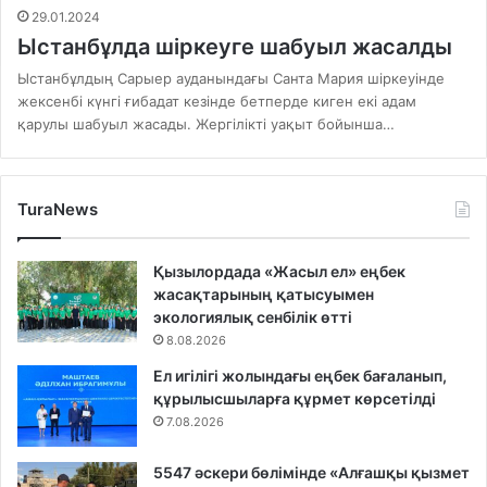
29.01.2024
Ыстанбұлда шіркеуге шабуыл жасалды
Ыстанбұлдың Сарыер ауданындағы Санта Мария шіркеуінде
жексенбі күнгі ғибадат кезінде бетперде киген екі адам
қарулы шабуыл жасады. Жергілікті уақыт бойынша…
TuraNews
Қызылордада «Жасыл ел» еңбек
жасақтарының қатысуымен
экологиялық сенбілік өтті
8.08.2026
Ел игілігі жолындағы еңбек бағаланып,
құрылысшыларға құрмет көрсетілді
7.08.2026
5547 әскери бөлімінде «Алғашқы қызмет