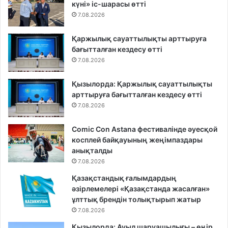
күні» іс-шарасы өтті
7.08.2026
Қаржылық сауаттылықты арттыруға
бағытталған кездесу өтті
7.08.2026
Қызылорда: Қаржылық сауаттылықты
арттыруға бағытталған кездесу өтті
7.08.2026
Comic Con Astana фестивалінде әуесқой
косплей байқауының жеңімпаздары
анықталды
7.08.2026
Қазақстандық ғалымдардың
әзірлемелері «Қазақстанда жасалған»
ұлттық брендін толықтырып жатыр
7.08.2026
Қызылорда: Ауыл шаруашылығы – өңір