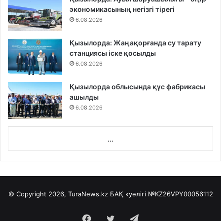
экономикасының негізгі тірегі
6.08.2026
Қызылорда: Жаңақорғанда су тарату
станциясы іске қосылды
6.08.2026
Қызылорда облысында құс фабрикасы
ашылды
6.08.2026
...
© Copyright 2026, TuraNews.kz БАҚ куәлігі
№KZ26VPY00056112
Facebook
Twitter
Telegram