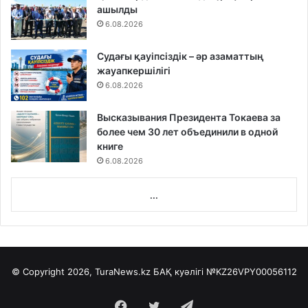
ашылды
6.08.2026
Судағы қауіпсіздік – әр азаматтың
жауапкершілігі
6.08.2026
Высказывания Президента Токаева за
более чем 30 лет объединили в одной
книге
6.08.2026
...
© Copyright 2026, TuraNews.kz БАҚ куәлігі
№KZ26VPY00056112
Facebook
Twitter
Telegram