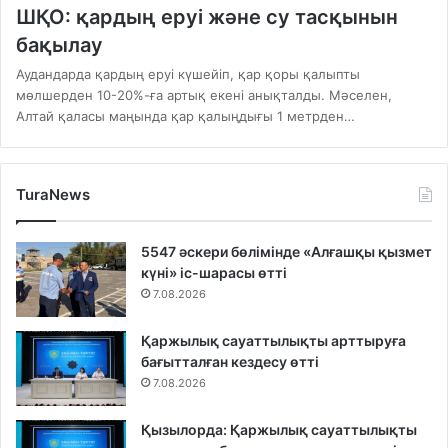
ШҚО: қардың еруі және су тасқынын
бақылау
Аудандарда қардың еруі күшейіп, қар қоры қалыпты
мөлшерден 10-20%-ға артық екені анықталды. Мәселен,
Алтай қаласы маңында қар қалыңдығы 1 метрден…
TuraNews
5547 әскери бөлімінде «Алғашқы қызмет
күні» іс-шарасы өтті
7.08.2026
Қаржылық сауаттылықты арттыруға
бағытталған кездесу өтті
7.08.2026
Қызылорда: Қаржылық сауаттылықты