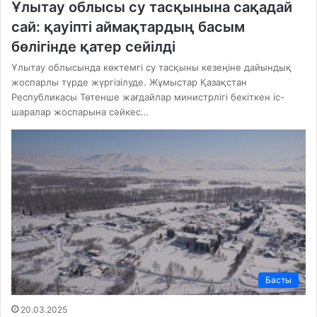
Ұлытау облысы су тасқынына сақадай
сай: қауіпті аймақтардың басым
бөлігінде қатер сейілді
Ұлытау облысында көктемгі су тасқыны кезеңіне дайындық
жоспарлы түрде жүргізілуде. Жұмыстар Қазақстан
Республикасы Төтенше жағдайлар министрлігі бекіткен іс-
шаралар жоспарына сәйкес…
Басты
20.03.2025