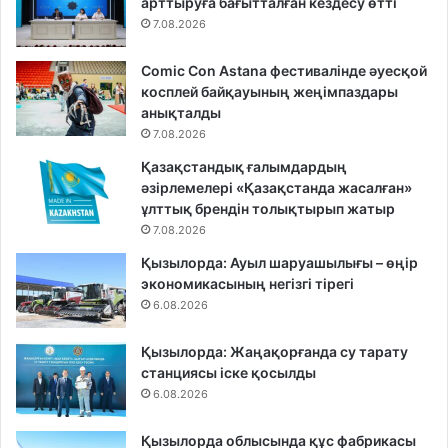
арттыруға бағытталған кездесу өтті
7.08.2026
Comic Con Astana фестивалінде әуесқой
косплей байқауының жеңімпаздары
анықталды
7.08.2026
Қазақстандық ғалымдардың
әзірлемелері «Қазақстанда жасалған»
ұлттық брендін толықтырып жатыр
7.08.2026
Қызылорда: Ауыл шаруашылығы – өңір
экономикасының негізгі тірегі
6.08.2026
Қызылорда: Жаңақорғанда су тарату
станциясы іске қосылды
6.08.2026
Қызылорда облысында құс фабрикасы