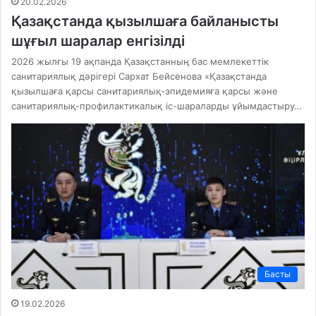
20.02.2026
Қазақстанда қызылшаға байланысты
шұғыл шаралар енгізілді
2026 жылғы 19 ақпанда Қазақстанның бас мемлекеттік
санитариялық дәрігері Сархат Бейсенова «Қазақстанда
қызылшаға қарсы санитариялық-эпидемияға қарсы және
санитариялық-профилактикалық іс-шараларды ұйымдастыру…
Басты
19.02.2026