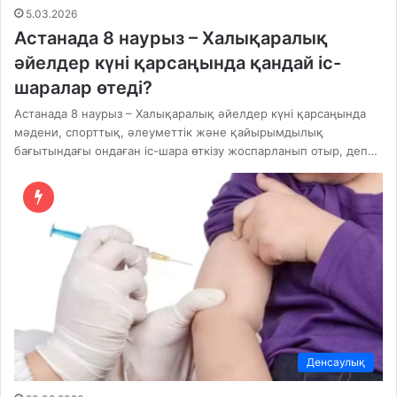
5.03.2026
Астанада 8 наурыз – Халықаралық
әйелдер күні қарсаңында қандай іс-
шаралар өтеді?
Астанада 8 наурыз – Халықаралық әйелдер күні қарсаңында
мәдени, спорттық, әлеуметтік және қайырымдылық
бағытындағы ондаған іс-шара өткізу жоспарланып отыр, деп…
Денсаулық