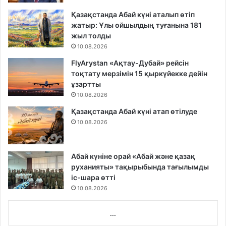
Қазақстанда Абай күні аталып өтіп
жатыр: Ұлы ойшылдың туғанына 181
жыл толды
10.08.2026
FlyArystan «Ақтау-Дубай» рейсін
тоқтату мерзімін 15 қыркүйекке дейін
ұзартты
10.08.2026
Қазақстанда Абай күні атап өтілуде
10.08.2026
Абай күніне орай «Абай және қазақ
руханияты» тақырыбында тағылымды
іс-шара өтті
10.08.2026
...