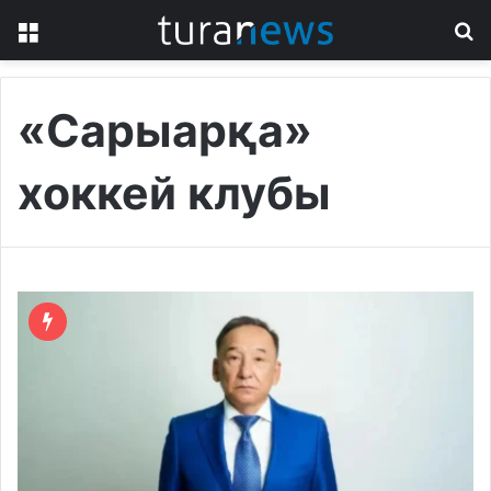
Menu
S
fo
«Сарыарқа»
хоккей клубы