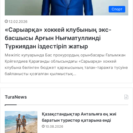
Спорт
12.02.2026
«Сарыарқа» хоккей клубының экс-
басшысы Арғын Нығматуллинді
Түркиядан іздестіріп жатыр
Мәжіліс кулуарында Бас прокурордың орынбасары Ғалымжан
Қойгелдиев Қарағанды облысындағы «Сарыарқа» хоккей
клубына бөлінген бюджет қаржысының талан-таражға түсуіне
байланысты қозғалған қылмыстық…
TuraNews
Қазақстандықтар Антальяға ең жиі
баратын туристер қатарына енді
10.08.2026