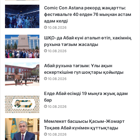
Comic Con Astana рекорд жаңартты:
фестивальге 40 елден 76 мыңнан астам
адам келді
10.08.2026
ШҚО-да Абай күні аталып өтіп, хакімнің
рухына тағзым жасалды
10.08.2026
Абай рухына тағзым: Ұлы ақын
ескерткішіне гүл шоқтары қойылды
10.08.2026
Елде Абай есімді 19 мыңға жуық адам
бар
10.08.2026
Мемлекет басшысы Қасым-Жомарт
Тоқаев Абай күнімен құттықтады
10.08.2026