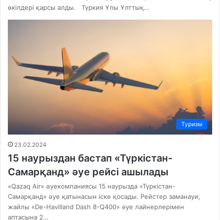
өкілдері қарсы алды. Түркия Ұлы Ұлттық…
Туризм
23.02.2024
15 наурыздан бастап «Түркістан-
Самарқанд» әуе рейсі ашылады
«Qazaq Air» әуекомпаниясы 15 наурызда «Түркістан-
Самарқанд» әуе қатынасын іске қосады. Рейстер заманауи,
жайлы «De-Havilland Dash 8-Q400» әуе лайнерлерімен
аптасына 2…