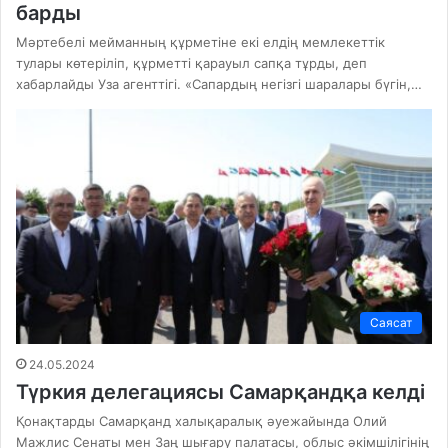
барды
Мәртебелі мейманның құрметіне екі елдің мемлекеттік
тулары көтеріліп, құрметті қарауыл сапқа тұрды, деп
хабарлайды Уза агенттігі. «Сапардың негізгі шаралары бүгін,…
Саясат
24.05.2024
Түркия делегациясы Самарқандқа келді
Қонақтарды Самарқанд халықаралық әуежайында Олий
Мажлис Сенаты мен Заң шығару палатасы, облыс әкімшілігінің