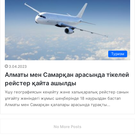
Туризм
3.04.2023
Алматы мен Самарқан арасында тікелей
рейстер қайта ашылды
Ұшу географиясын кеңейту және халықаралық рейстер санын
ұлғайту жөніндегі жұмыс шеңберінде 18 наурыздан бастап
Алматы мен Самарқан қалалары арасында тұрақты…
No More Posts