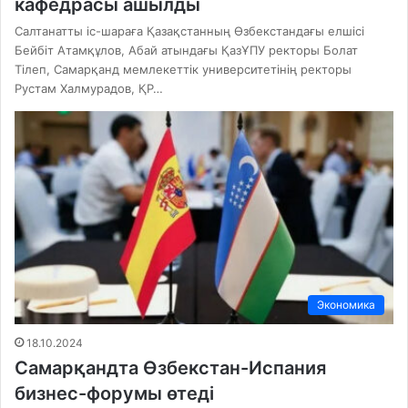
кафедрасы ашылды
Салтанатты іс-шараға Қазақстанның Өзбекстандағы елшісі
Бейбіт Атамқұлов, Абай атындағы ҚазҰПУ ректоры Болат
Тілеп, Самарқанд мемлекеттік университетінің ректоры
Рустам Халмурадов, ҚР…
Экономика
18.10.2024
Самарқандта Өзбекстан-Испания
бизнес-форумы өтеді