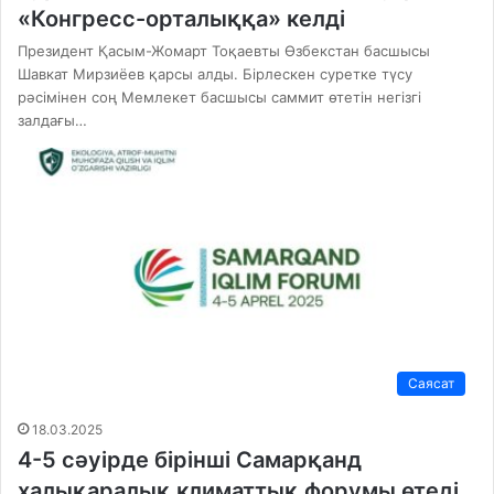
«Конгресс-орталыққа» келді
Президент Қасым-Жомарт Тоқаевты Өзбекстан басшысы
Шавкат Мирзиёев қарсы алды. Бірлескен суретке түсу
рәсімінен соң Мемлекет басшысы саммит өтетін негізгі
залдағы…
Саясат
18.03.2025
4-5 сәуірде бірінші Самарқанд
халықаралық климаттық форумы өтеді