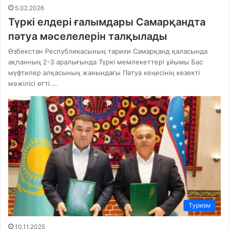
5.02.2026
Түркі елдері ғалымдары Самарқандта
пәтуа мәселелерін талқылады
Өзбекстан Республикасының тарихи Самарқанд қаласында
ақпанның 2-3 аралығында Түркі мемлекеттері ұйымы Бас
мүфтилер алқасының жанындағы Пәтуа кеңесінің кезекті
мәжілісі өтті.…
Туризм
10.11.2025