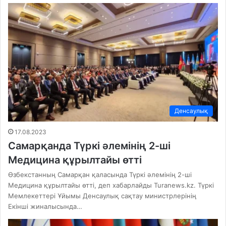
Денсаулық
17.08.2023
Самарқанда Түркі әлемінің 2-ші
Медицина құрылтайы өтті
Өзбекстанның Самарқан қаласында Түркі әлемінің 2-ші
Медицина құрылтайы өтті, деп хабарлайды Turanews.kz. Түркі
Мемлекеттері Ұйымы Денсаулық сақтау министрлерінің
Екінші жиналысында…