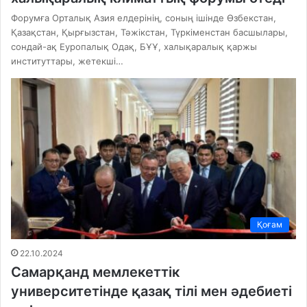
Форумға Орталық Азия елдерінің, соның ішінде Өзбекстан,
Қазақстан, Қырғызстан, Тәжікстан, Түркіменстан басшылары,
сондай-ақ Еуропалық Одақ, БҰҰ, халықаралық қаржы
институттары, жетекші…
Қоғам
22.10.2024
Самарқанд мемлекеттік
университетінде қазақ тілі мен әдебиеті