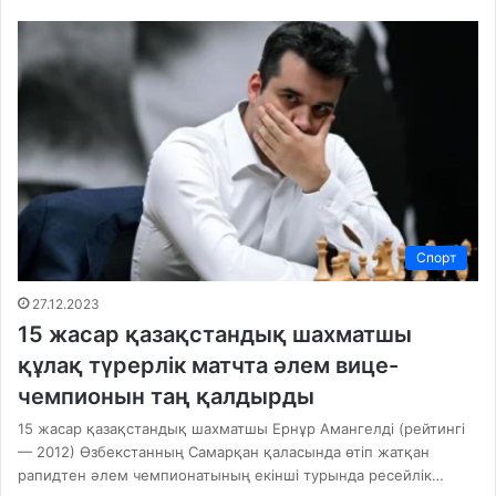
Спорт
27.12.2023
15 жасар қазақстандық шахматшы
құлақ түрерлік матчта әлем вице-
чемпионын таң қалдырды
15 жасар қазақстандық шахматшы Ернұр Амангелді (рейтингі
— 2012) Өзбекстанның Самарқан қаласында өтіп жатқан
рапидтен әлем чемпионатының екінші турында ресейлік…