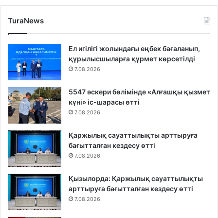
TuraNews
Ел игілігі жолындағы еңбек бағаланып,
құрылысшыларға құрмет көрсетілді
7.08.2026
5547 әскери бөлімінде «Алғашқы қызмет
күні» іс-шарасы өтті
7.08.2026
Қаржылық сауаттылықты арттыруға
бағытталған кездесу өтті
7.08.2026
Қызылорда: Қаржылық сауаттылықты
арттыруға бағытталған кездесу өтті
7.08.2026