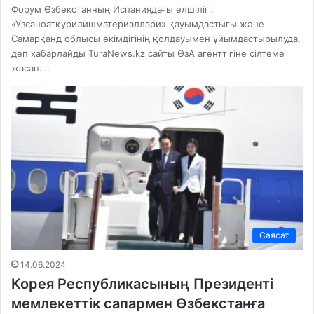
Форум Өзбекстанның Испаниядағы елшілігі,
«Узсаноатқурилишматериаллари» қауымдастығы және
Самарқанд облысы әкімдігінің қолдауымен ұйымдастырылуда,
деп хабарлайды TuraNews.kz сайты ӨзА агенттігіне сілтеме
жасап.…
Саясат
14.06.2024
Корея Республикасының Президенті
мемлекеттік сапармен Өзбекстанға