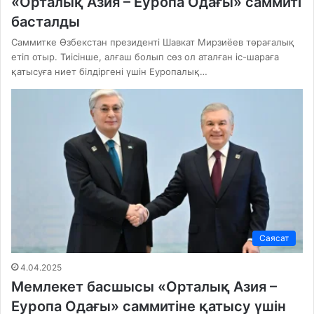
«Орталық Азия – Еуропа Одағы» саммиті
басталды
Саммитке Өзбекстан президенті Шавкат Мирзиёев төрағалық
етіп отыр. Тиісінше, алғаш болып сөз ол аталған іс-шараға
қатысуға ниет білдіргені үшін Еуропалық…
Саясат
4.04.2025
Мемлекет басшысы «Орталық Азия –
Еуропа Одағы» саммитіне қатысу үшін