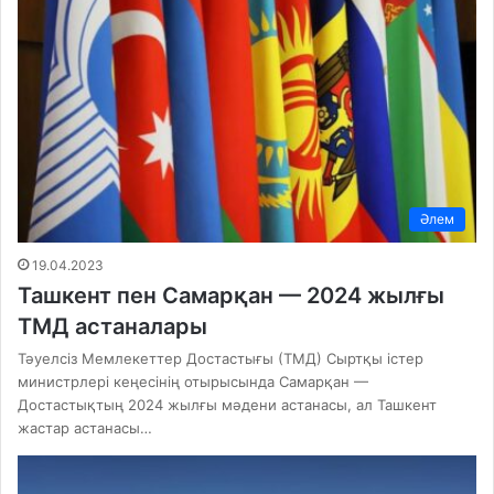
Әлем
19.04.2023
Ташкент пен Самарқан — 2024 жылғы
ТМД астаналары
Тәуелсіз Мемлекеттер Достастығы (ТМД) Сыртқы істер
министрлері кеңесінің отырысында Самарқан —
Достастықтың 2024 жылғы мәдени астанасы, ал Ташкент
жастар астанасы…