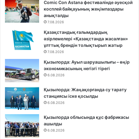
Comic Con Astana фестивалінде әуесқой
косплей байқауының жеңімпаздары
анықталды
7.08.2026
Қазақстандық ғалымдардың
әзірлемелері «Қазақстанда жасалған»
ұлттық брендін толықтырып жатыр
7.08.2026
Қызылорда: Ауыл шаруашылығы – өңір
экономикасының негізгі тірегі
6.08.2026
Қызылорда: Жаңақорғанда су тарату
станциясы іске қосылды
6.08.2026
Қызылорда облысында құс фабрикасы
ашылды
6.08.2026