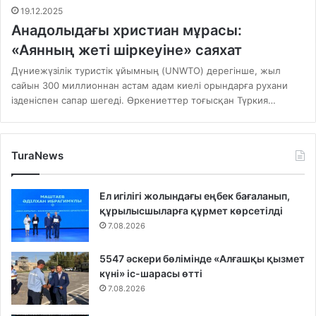
19.12.2025
Анадолыдағы христиан мұрасы:
«Аянның жеті шіркеуіне» саяхат
Дүниежүзілік туристік ұйымның (UNWTO) дерегінше, жыл
сайын 300 миллионнан астам адам киелі орындарға рухани
ізденіспен сапар шегеді. Өркениеттер тоғысқан Түркия…
TuraNews
Ел игілігі жолындағы еңбек бағаланып,
құрылысшыларға құрмет көрсетілді
7.08.2026
5547 әскери бөлімінде «Алғашқы қызмет
күні» іс-шарасы өтті
7.08.2026