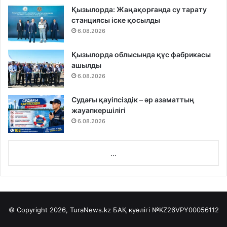
Қызылорда: Жаңақорғанда су тарату
станциясы іске қосылды
6.08.2026
Қызылорда облысында құс фабрикасы
ашылды
6.08.2026
Судағы қауіпсіздік – әр азаматтың
жауапкершілігі
6.08.2026
...
© Copyright 2026, TuraNews.kz БАҚ куәлігі
№KZ26VPY00056112