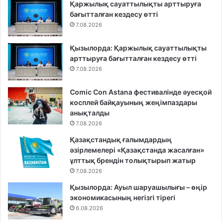
Қаржылық сауаттылықты арттыруға
бағытталған кездесу өтті
7.08.2026
Қызылорда: Қаржылық сауаттылықты
арттыруға бағытталған кездесу өтті
7.08.2026
Comic Con Astana фестивалінде әуесқой
косплей байқауының жеңімпаздары
анықталды
7.08.2026
Қазақстандық ғалымдардың
әзірлемелері «Қазақстанда жасалған»
ұлттық брендін толықтырып жатыр
7.08.2026
Қызылорда: Ауыл шаруашылығы – өңір
экономикасының негізгі тірегі
6.08.2026