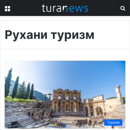
Menu
S
fo
Рухани туризм
Туризм