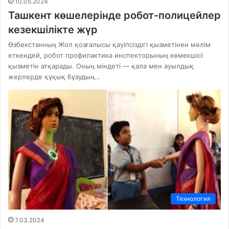
10.05.2024
Ташкент көшелерінде робот-полицейлер
кезекшілікте жүр
Өзбекстанның Жол қозғалысы қауіпсіздігі қызметінен мәлім
еткендей, робот профилактика инспекторының көмекшісі
қызметін атқарады. Оның міндеті — қала мен ауылдық
жерлерде құқық бұзудың…
Технология
7.03.2024