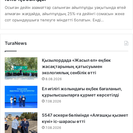
Осыған дейін азаматтар салынған айыппұлды уақытында өтей
алмаған жағдайда, айыппұлдың 25%-ға дейінгі сомасын жеке
сот орындаушыға төлеуге міндетті болатын. Енді…
TuraNews
Қызылордада «Жасыл ел» еңбек
жасақтарының қатысуымен
экологиялық сенбілік өтті
8.08.2026
Ел игілігі жолындағы еңбек бағаланып,
құрылысшыларға құрмет көрсетілді
7.08.2026
5547 әскери бөлімінде «Алғашқы қызмет
күні» іс-шарасы өтті
7.08.2026