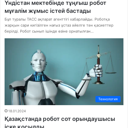
Үндістан мектебінде тұңғыш робот
мұғалім жұмыс істей бастады
Бұл туралы ТАСС ақпарат агенттігі хабарлайды. Роботқа
жарқын сари кигізілген нағыз ұстаз әйелге тән қасиеттер
берілді. Робот сынып ішінде өзіне орнатылған…
Технология
18.01.2024
Қазақстанда робот сот орындаушысы
іске қосылды