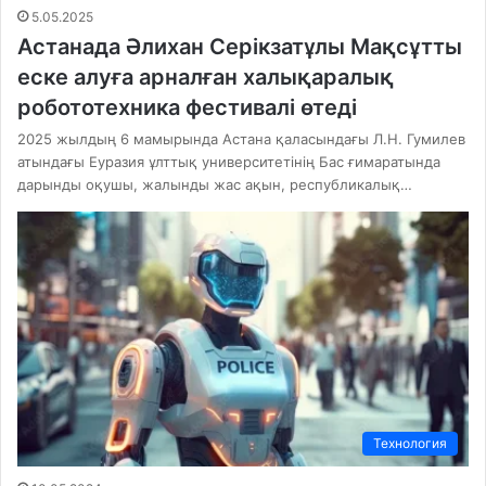
5.05.2025
Астанада Әлихан Серікзатұлы Мақсұтты
еске алуға арналған халықаралық
робототехника фестивалі өтеді
2025 жылдың 6 мамырында Астана қаласындағы Л.Н. Гумилев
атындағы Еуразия ұлттық университетінің Бас ғимаратында
дарынды оқушы, жалынды жас ақын, республикалық…
Технология