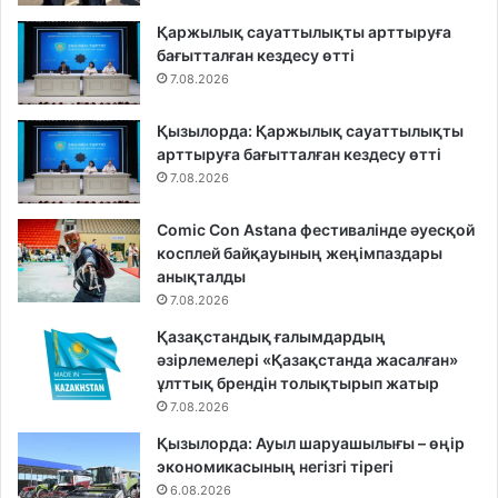
Қаржылық сауаттылықты арттыруға
бағытталған кездесу өтті
7.08.2026
Қызылорда: Қаржылық сауаттылықты
арттыруға бағытталған кездесу өтті
7.08.2026
Comic Con Astana фестивалінде әуесқой
косплей байқауының жеңімпаздары
анықталды
7.08.2026
Қазақстандық ғалымдардың
әзірлемелері «Қазақстанда жасалған»
ұлттық брендін толықтырып жатыр
7.08.2026
Қызылорда: Ауыл шаруашылығы – өңір
экономикасының негізгі тірегі
6.08.2026