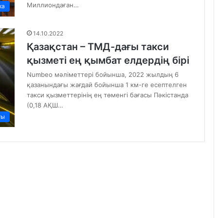
Миллиондаған…
ка
14.10.2022
Қазақстан – ТМД-дағы такси
қызметі ең қымбат елдердің бірі
Numbeo мәліметтері бойынша, 2022 жылдың 6
қазанындағы жағдай бойынша 1 км-ге есептелген
такси қызметтерінің ең төменгі бағасы Пәкістанда
(0,18 АҚШ…
ты