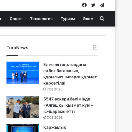
Facebook
Twitter
Telegram
Search
т
Спорт
Технология
Туризм
Әлем
for
TuraNews
Ел игілігі жолындағы
еңбек бағаланып,
құрылысшыларға құрмет
көрсетілді
7.08.2026
5547 әскери бөлімінде
«Алғашқы қызмет күні»
іс-шарасы өтті
7.08.2026
Қаржылық