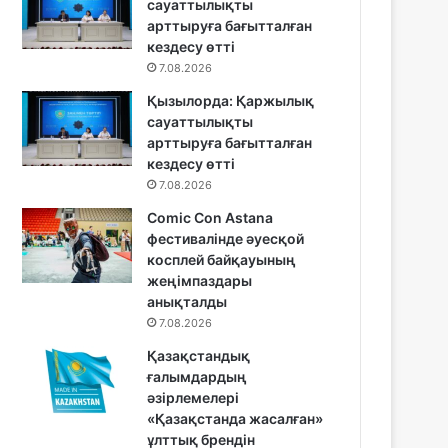
сауаттылықты
арттыруға бағытталған
кездесу өтті
7.08.2026
Қызылорда: Қаржылық
сауаттылықты
арттыруға бағытталған
кездесу өтті
7.08.2026
Comic Con Astana
фестивалінде әуесқой
косплей байқауының
жеңімпаздары
анықталды
7.08.2026
Қазақстандық
ғалымдардың
әзірлемелері
«Қазақстанда жасалған»
ұлттық брендін