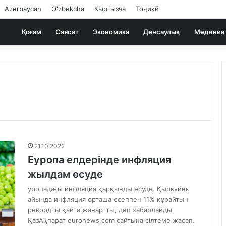
Azərbaycan
Oʻzbekcha
Кыргызча
Тоҷикӣ
Қоғам
Саясат
Экономика
Денсаулық
Мәдение
21.10.2022
Еуропа елдерінде инфляция
жылдам өсуде
уропадағы инфляция қарқынды өсуде. Қыркүйек
айында инфляция орташа есеппен 11% құрайтын
рекордты қайта жаңартты, деп хабарлайды
ҚазАқпарат euronews.com сайтына сілтеме жасап.