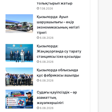
толықтырып жатыр
7.08.2026
Қызылорда: Ауыл
шаруашылығы – өңір
экономикасының негізгі
тірегі
6.08.2026
Қызылорда:
Жаңақорғанда су тарату
станциясы іске қосылды
6.08.2026
Қызылорда облысында
құс фабрикасы ашылды
6.08.2026
Судағы қауіпсіздік – әр
азаматтың
жауапкершілігі
6.08.2026