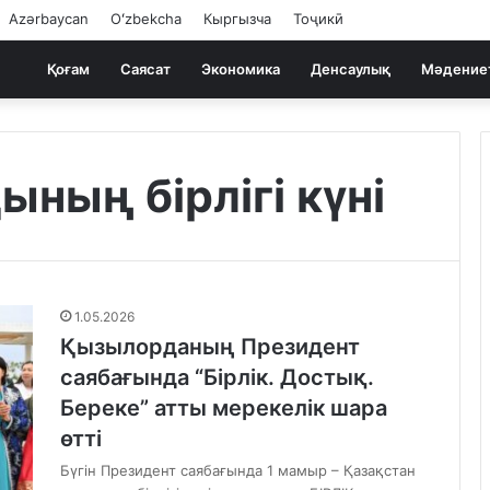
Azərbaycan
Oʻzbekcha
Кыргызча
Тоҷикӣ
Қоғам
Саясат
Экономика
Денсаулық
Мәдение
ның бірлігі күні
1.05.2026
Қызылорданың Президент
саябағында “Бірлік. Достық.
Береке” атты мерекелік шара
өтті
Бүгін Президент саябағында 1 мамыр – Қазақстан