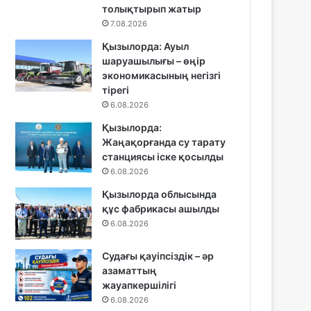
толықтырып жатыр
7.08.2026
Қызылорда: Ауыл
шаруашылығы – өңір
экономикасының негізгі
тірегі
6.08.2026
Қызылорда:
Жаңақорғанда су тарату
станциясы іске қосылды
6.08.2026
Қызылорда облысында
құс фабрикасы ашылды
6.08.2026
Судағы қауіпсіздік – әр
азаматтың
жауапкершілігі
6.08.2026