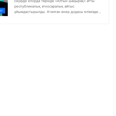
сәуірде елорда төрінде «Алтын шаңырақ» атты
республикалық этносаралық айтыс
ет
ұйымдастырылды. Аталған өнер додасы елімізде…