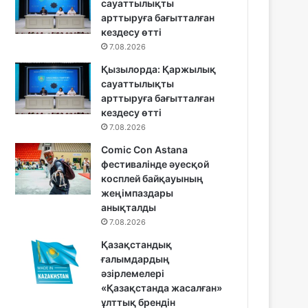
сауаттылықты
арттыруға бағытталған
кездесу өтті
7.08.2026
Қызылорда: Қаржылық
сауаттылықты
арттыруға бағытталған
кездесу өтті
7.08.2026
Comic Con Astana
фестивалінде әуесқой
косплей байқауының
жеңімпаздары
анықталды
7.08.2026
Қазақстандық
ғалымдардың
әзірлемелері
«Қазақстанда жасалған»
ұлттық брендін