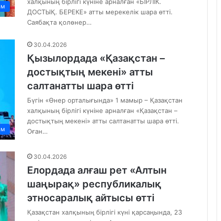
халқының бірлігі күніне арналған «БІРЛІК.
ам
ДОСТЫҚ. БЕРЕКЕ» атты мерекелік шара өтті.
Саябақта қолөнер…
30.04.2026
Қызылордада «Қазақстан –
достықтың мекені» атты
салтанатты шара өтті
Бүгін «Өнер орталығында» 1 мамыр – Қазақстан
халқының бірлігі күніне арналған «Қазақстан –
достықтың мекені» атты салтанатты шара өтті.
ам
Оған…
30.04.2026
Елордада алғаш рет «Алтын
шаңырақ» республикалық
этносаралық айтысы өтті
Қазақстан халқының бірлігі күні қарсаңында, 23