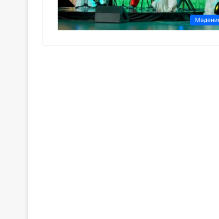
Мәдени