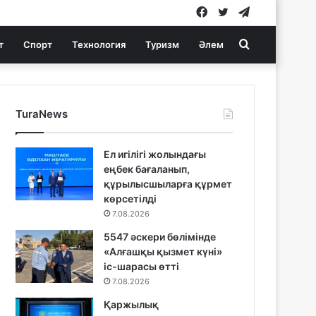
Facebook
Twitter
Telegram
Search
т
Спорт
Технология
Туризм
Әлем
for
TuraNews
Ел игілігі жолындағы
еңбек бағаланып,
құрылысшыларға құрмет
көрсетілді
7.08.2026
5547 әскери бөлімінде
«Алғашқы қызмет күні»
іс-шарасы өтті
7.08.2026
Қаржылық