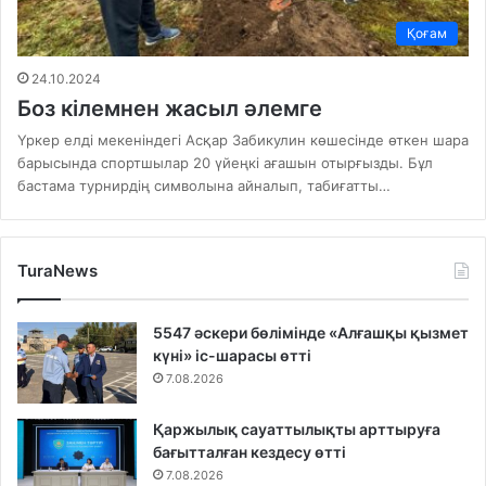
Қоғам
24.10.2024
Боз кілемнен жасыл әлемге
Үркер елді мекеніндегі Асқар Забикулин көшесінде өткен шара
барысында спортшылар 20 үйеңкі ағашын отырғызды. Бұл
бастама турнирдің символына айналып, табиғатты…
TuraNews
5547 әскери бөлімінде «Алғашқы қызмет
күні» іс-шарасы өтті
7.08.2026
Қаржылық сауаттылықты арттыруға
бағытталған кездесу өтті
7.08.2026