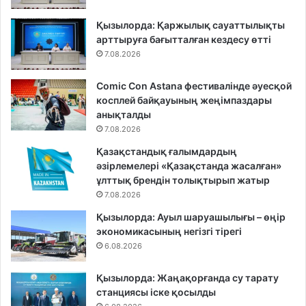
Қызылорда: Қаржылық сауаттылықты
арттыруға бағытталған кездесу өтті
7.08.2026
Comic Con Astana фестивалінде әуесқой
косплей байқауының жеңімпаздары
анықталды
7.08.2026
Қазақстандық ғалымдардың
әзірлемелері «Қазақстанда жасалған»
ұлттық брендін толықтырып жатыр
7.08.2026
Қызылорда: Ауыл шаруашылығы – өңір
экономикасының негізгі тірегі
6.08.2026
Қызылорда: Жаңақорғанда су тарату
станциясы іске қосылды