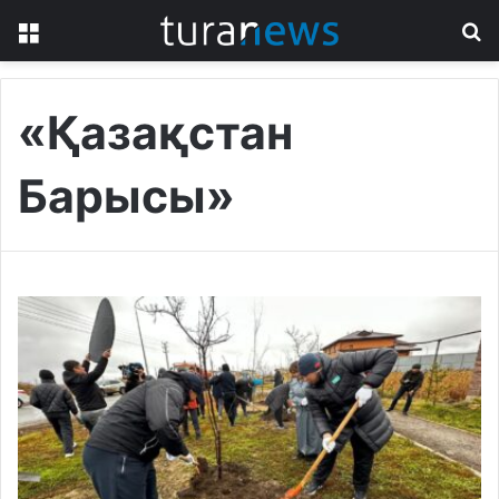
Menu
S
fo
«Қазақстан
Барысы»