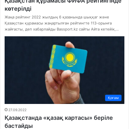
Қазақстан құрамасы ФИФА рейтингінде
көтерілді
Жаңа рейтинг 2022 жылдың 6 қазанында шыққаг және
Қазақстан құрамасы жаңартылған рейтингте 113-орынға
жайғасты, деп хабарлайды Bassport.kz сайты Айта кетейік,…
Қоғам
27.09.2022
Қазақстанда «қазақ картасы» беріле
бастайды