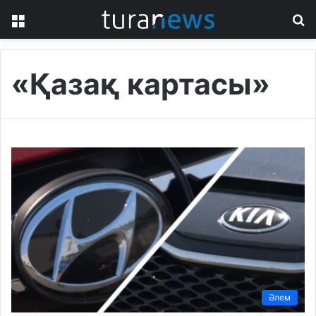
Menu
S
fo
«Қазақ картасы»
Әлем