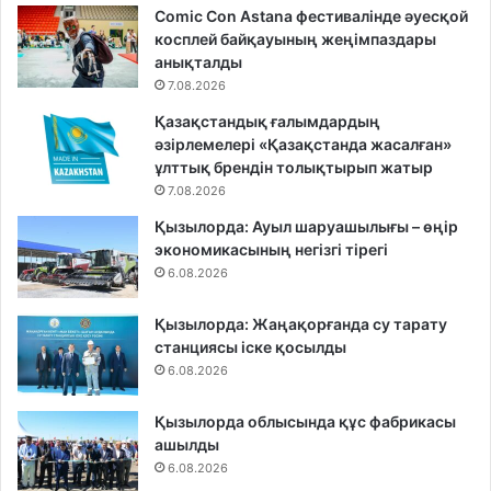
Comic Con Astana фестивалінде әуесқой
косплей байқауының жеңімпаздары
анықталды
7.08.2026
Қазақстандық ғалымдардың
әзірлемелері «Қазақстанда жасалған»
ұлттық брендін толықтырып жатыр
7.08.2026
Қызылорда: Ауыл шаруашылығы – өңір
экономикасының негізгі тірегі
6.08.2026
Қызылорда: Жаңақорғанда су тарату
станциясы іске қосылды
6.08.2026
Қызылорда облысында құс фабрикасы
ашылды
6.08.2026