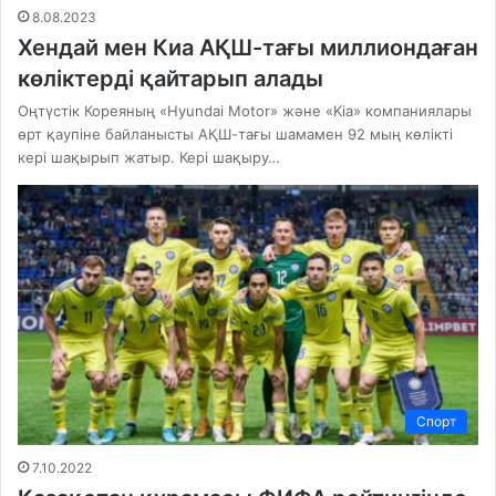
8.08.2023
Хендай мен Киа АҚШ-тағы миллиондаған
көліктерді қайтарып алады
Оңтүстік Кореяның «Hyundai Motor» және «Kia» компаниялары
өрт қаупіне байланысты АҚШ-тағы шамамен 92 мың көлікті
кері шақырып жатыр. Кері шақыру…
Спорт
7.10.2022