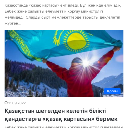
Қазақстанда «қазақ картасы» енгізіледі. Бұл жөнінде еліміздің
Еңбек және халықты әлеуметтік қорғау министрлігі
мәлімдеді. Оларды сырт мемлекеттерде табысты дөңгелетіп
жүрген…
Қоғам
11.09.2022
Қазақстан шетелден келетін білікті
қандастарға «қазақ картасын» бермек
Еңбек және халықты әлеуметтік қорғау министрлігі шетелден