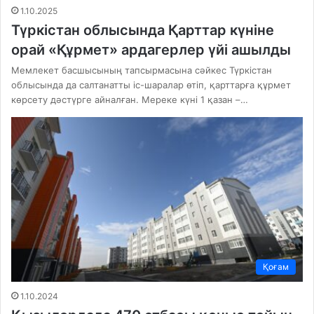
1.10.2025
Түркістан облысында Қарттар күніне
орай «Құрмет» ардагерлер үйі ашылды
Мемлекет басшысының тапсырмасына сәйкес Түркістан
облысында да салтанатты іс-шаралар өтіп, қарттарға құрмет
көрсету дәстүрге айналған. Мереке күні 1 қазан –…
Қоғам
1.10.2024