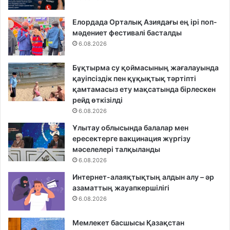
Елордада Орталық Азиядағы ең ірі поп-
мәдениет фестивалі басталды
6.08.2026
Бұқтырма су қоймасының жағалауында
қауіпсіздік пен құқықтық тәртіпті
қамтамасыз ету мақсатында бірлескен
рейд өткізілді
6.08.2026
Ұлытау облысында балалар мен
ересектерге вакцинация жүргізу
мәселелері талқыланды
6.08.2026
Интернет-алаяқтықтың алдын алу – әр
азаматтың жауапкершілігі
6.08.2026
Мемлекет басшысы Қазақстан