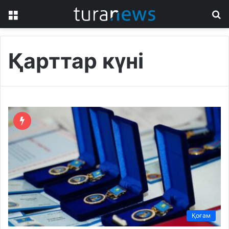
Menu
S
fo
Қарттар күні
Қоғам