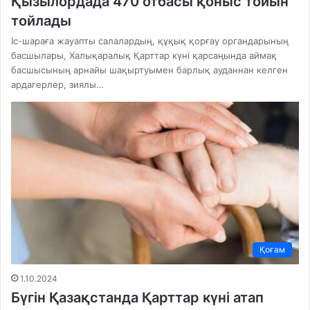
Қызылордада 470 отбасы қоныс тойын
тойлады
Іс-шараға жауапты салалардың, құқық қорғау органдарының
басшылары, Халықаралық Қарттар күні қарсаңында аймақ
басшысының арнайы шақыртуымен барлық ауданнан келген
ардагерлер, зиялы…
Қоғам
1.10.2024
Бүгін Қазақстанда Қарттар күні атап