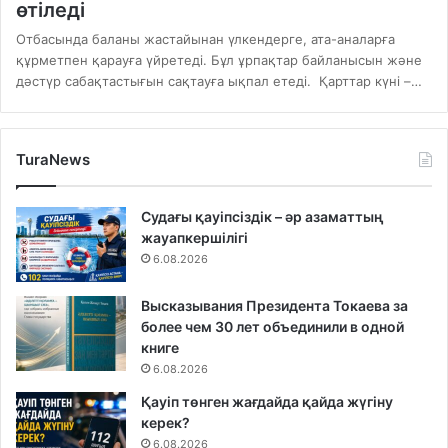
өтіледі
Отбасында баланы жастайынан үлкендерге, ата-аналарға
құрметпен қарауға үйретеді. Бұл ұрпақтар байланысын және
дәстүр сабақтастығын сақтауға ықпал етеді. Қарттар күні –…
TuraNews
Судағы қауіпсіздік – әр азаматтың
жауапкершілігі
6.08.2026
Высказывания Президента Токаева за
более чем 30 лет объединили в одной
книге
6.08.2026
Қауіп төнген жағдайда қайда жүгіну
керек?
6.08.2026