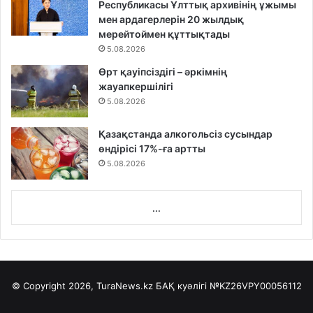
Республикасы Ұлттық архивінің ұжымы
мен ардагерлерін 20 жылдық
мерейтоймен құттықтады
5.08.2026
Өрт қауіпсіздігі – әркімнің
жауапкершілігі
5.08.2026
Қазақстанда алкогольсіз сусындар
өндірісі 17%-ға артты
5.08.2026
...
© Copyright 2026, TuraNews.kz БАҚ куәлігі
№KZ26VPY00056112