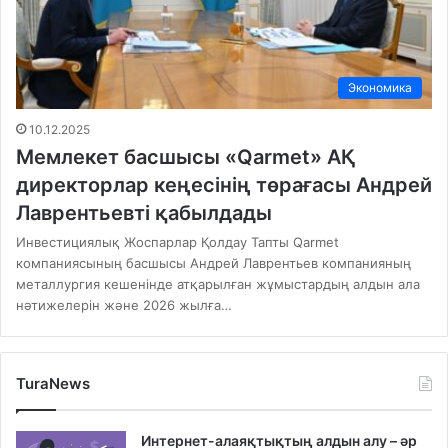
Экономика
10.12.2025
Мемлекет басшысы «Qarmet» АҚ
директорлар кеңесінің төрағасы Андрей
Лаврентьевті қабылдады
Инвестициялық Жоспарлар Қолдау Тапты Qarmet
компаниясының басшысы Андрей Лаврентьев компанияның
металлургия кешенінде атқарылған жұмыстардың алдын ала
нәтижелерін және 2026 жылға…
TuraNews
Интернет-алаяқтықтың алдын алу – әр