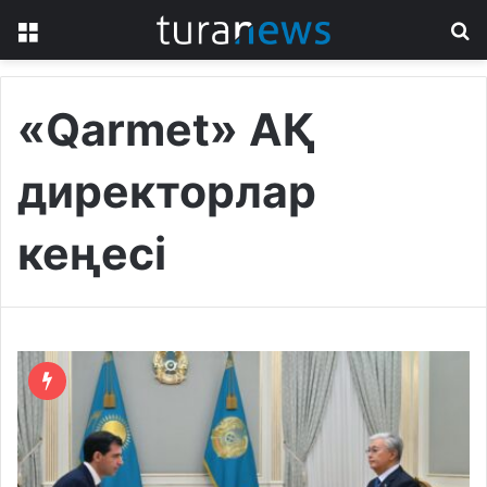
Menu
S
fo
«Qarmet» АҚ
директорлар
кеңесі