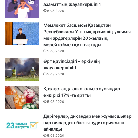
азаматтың жауапкершілігі
6.08.2026
Мемлекет басшысы Қазақстан
Республикасы Ұлттық архивінің ұжымы
мен ардагерлерін 20 жылдық
мерейтоймен құттықтады
5.08.2026
Өрт қауіпсіздігі – әркімнің
жауапкершілігі
5.08.2026
Қазақстанда алкогольсіз сусындар
өндірісі 17%-ға артты
5.08.2026
Дәрігерлер, диқандар мен жұмысшылар
партиялардың басты аудиториясына
айналды
5.08.2026