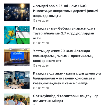
Әлемдегі әрбір 25-ші шам: «АЭС:
Инвестиция энергиясы» деректі фильмі
жарыққа шықты
5.08.2026
Қазақстан мен Өзбекстан арасындағы
тауар айналымы 2,7 млрд доллардан
асты
5.08.2026
Ұлттық архивке 20 жыл: Астанада
халықаралық ғылыми-практикалық
конференция өтті
5.08.2026
Қазақстанда адами капиталды дамытуға
бағдарланған жаңа көші-қон саясаты
кезең-кезеңімен іске асырылуда
5.08.2026
Өрт қауіпсіздігі талаптарын сақтау – әр
азаматтың міндеті