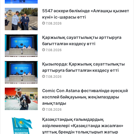
5547 әскери бөлімінде «Алғашқы қызмет
күні» іс-шарасы өтті
7.08.2026
Қаржылық сауаттылықты арттыруға
бағытталған кездесу өтті
7.08.2026
Қызылорда: Қаржылық сауаттылықты
арттыруға бағытталған кездесу өтті
7.08.2026
Comic Con Astana фестивалінде әуесқой
косплей байқауының жеңімпаздары
анықталды
7.08.2026
Қазақстандық ғалымдардың
әзірлемелері «Қазақстанда жасалған»
ұлттық брендін толықтырып жатыр