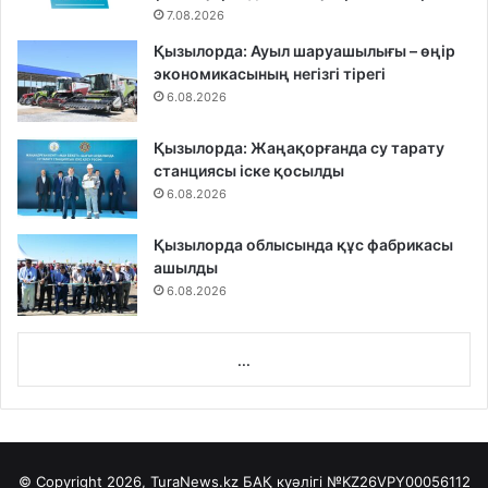
7.08.2026
Қызылорда: Ауыл шаруашылығы – өңір
экономикасының негізгі тірегі
6.08.2026
Қызылорда: Жаңақорғанда су тарату
станциясы іске қосылды
6.08.2026
Қызылорда облысында құс фабрикасы
ашылды
6.08.2026
...
© Copyright 2026, TuraNews.kz БАҚ куәлігі
№KZ26VPY00056112