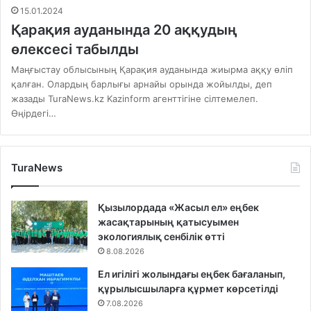
15.01.2024
Қарақия ауданында 20 аққудың
өлексесі табылды
Маңғыстау облысының Қарақия ауданында жиырма аққу өліп
қалған. Олардың барлығы арнайы орында жойылды, деп
жазады TuraNews.kz Kazinform агенттігіне сілтемелеп.
Өңірдегі…
TuraNews
Қызылордада «Жасыл ел» еңбек
жасақтарының қатысуымен
экологиялық сенбілік өтті
8.08.2026
Ел игілігі жолындағы еңбек бағаланып,
құрылысшыларға құрмет көрсетілді
7.08.2026