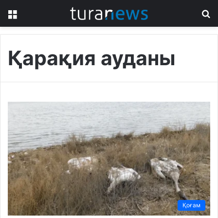
Menu
S
fo
Қарақия ауданы
Қоғам