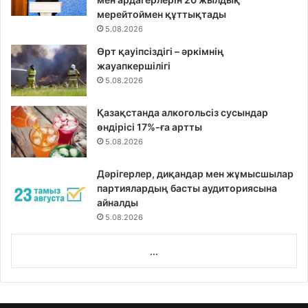
мерейтоймен құттықтады
5.08.2026
Өрт қауіпсіздігі – әркімнің
жауапкершілігі
5.08.2026
Қазақстанда алкогольсіз сусындар
өндірісі 17%-ға артты
5.08.2026
Дәрігерлер, диқандар мен жұмысшылар
партиялардың басты аудиториясына
айналды
5.08.2026
...