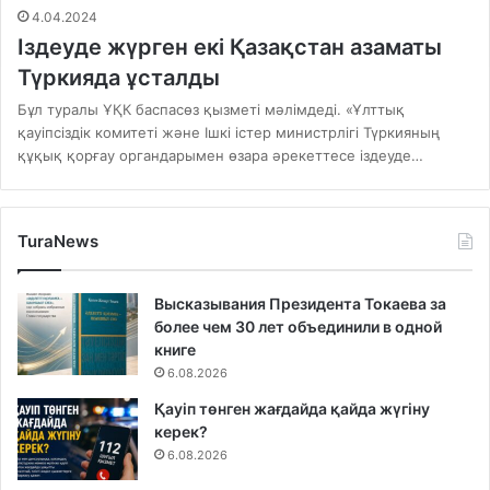
4.04.2024
Іздеуде жүрген екі Қазақстан азаматы
Түркияда ұсталды
Бұл туралы ҰҚК баспасөз қызметі мәлімдеді. «Ұлттық
қауіпсіздік комитеті және Ішкі істер министрлігі Түркияның
құқық қорғау органдарымен өзара әрекеттесе іздеуде…
TuraNews
Высказывания Президента Токаева за
более чем 30 лет объединили в одной
книге
6.08.2026
Қауіп төнген жағдайда қайда жүгіну
керек?
6.08.2026