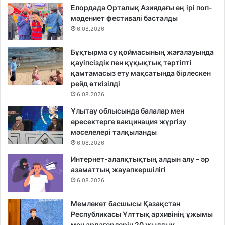
Елордада Орталық Азиядағы ең ірі поп-
мәдениет фестивалі басталды
6.08.2026
Бұқтырма су қоймасының жағалауында
қауіпсіздік пен құқықтық тәртіпті
қамтамасыз ету мақсатында бірлескен
рейд өткізілді
6.08.2026
Ұлытау облысында балалар мен
ересектерге вакцинация жүргізу
мәселелері талқыланды
6.08.2026
Интернет-алаяқтықтың алдын алу – әр
азаматтың жауапкершілігі
6.08.2026
Мемлекет басшысы Қазақстан
Республикасы Ұлттық архивінің ұжымы
мен ардагерлерін 20 жылдық