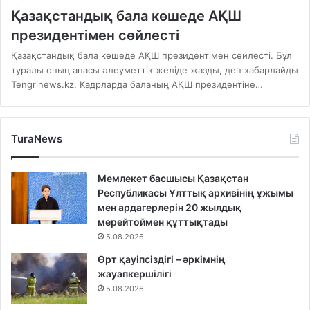
Қазақстандық бала көшеде АҚШ
президентімен сөйлесті
Қазақстандық бала көшеде АҚШ президентімен сөйлесті. Бұл
туралы оның анасы әлеуметтік желіде жазды, деп хабарлайды
Tengrinews.kz. Кадрларда баланың АҚШ президентіне…
TuraNews
Мемлекет басшысы Қазақстан
Республикасы Ұлттық архивінің ұжымы
мен ардагерлерін 20 жылдық
мерейтоймен құттықтады
5.08.2026
Өрт қауіпсіздігі – әркімнің
жауапкершілігі
5.08.2026