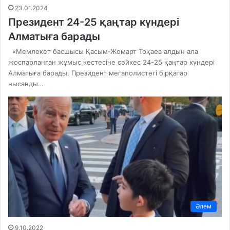
23.01.2024
Президент 24-25 қаңтар күндері
Алматыға барады
«Мемлекет басшысы Қасым-Жомарт Тоқаев алдын ала
жоспарланған жұмыс кестесіне сәйкес 24-25 қаңтар күндері
Алматыға барады. Президент мегаполистегі бірқатар
нысанды…
Әлем
9.10.2022