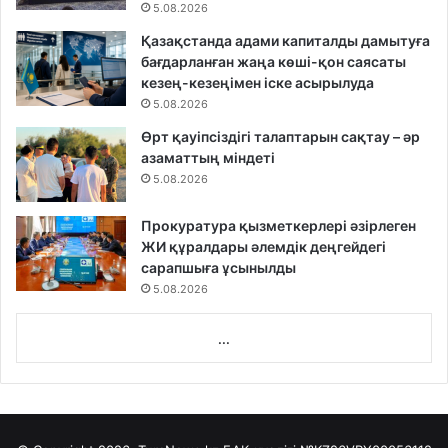
5.08.2026
Қазақстанда адами капиталды дамытуға
бағдарланған жаңа көші-қон саясаты
кезең-кезеңімен іске асырылуда
5.08.2026
Өрт қауіпсіздігі талаптарын сақтау – әр
азаматтың міндеті
5.08.2026
Прокуратура қызметкерлері әзірлеген
ЖИ құралдары әлемдік деңгейдегі
сарапшыға ұсынылды
5.08.2026
...