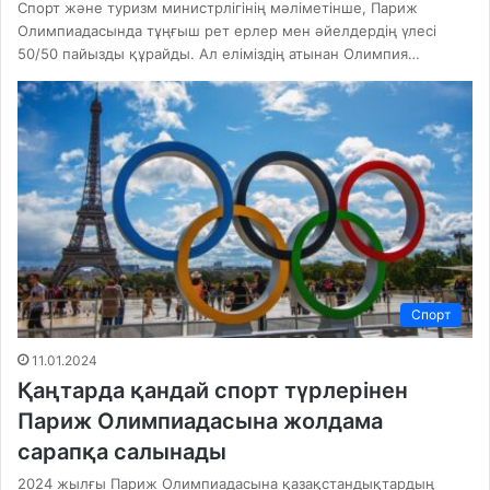
Спорт және туризм министрлігінің мәліметінше, Париж
Олимпиадасында тұңғыш рет ерлер мен әйелдердің үлесі
50/50 пайызды құрайды. Ал еліміздің атынан Олимпия…
Спорт
11.01.2024
Қаңтарда қандай спорт түрлерінен
Париж Олимпиадасына жолдама
сарапқа салынады
2024 жылғы Париж Олимпиадасына қазақстандықтардың