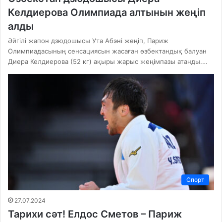
Келдиерова Олимпиада алтынын жеңіп
алды
Әйгілі жапон дзюдошысы Ута Абэні жеңіп, Париж
Олимпиадасының сенсациясын жасаған өзбектандық балуан
Диера Келдиерова (52 кг) ақыры жарыс жеңімпазы атанды.…
Спорт
27.07.2024
Тарихи сәт! Елдос Сметов – Париж