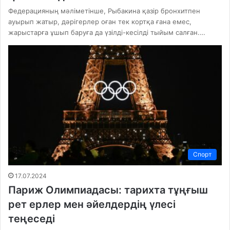
Федерацияның мәліметінше, Рыбакина қазір бронхитпен
ауырып жатыр, дәрігерлер оған тек кортқа ғана емес,
жарыстарға ұшып баруға да үзілді-кесілді тыйым салған.…
Спорт
17.07.2024
Париж Олимпиадасы: тарихта тұңғыш
рет ерлер мен әйелдердің үлесі
теңеседі