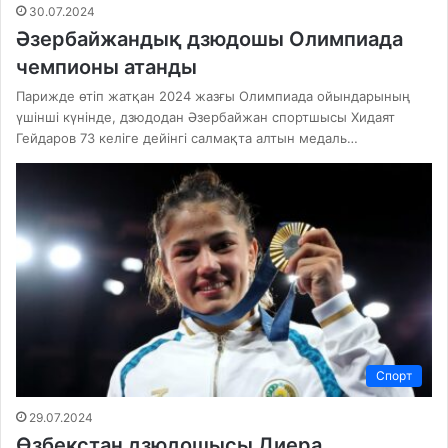
30.07.2024
Әзербайжандық дзюдошы Олимпиада
чемпионы атанды
Парижде өтіп жатқан 2024 жазғы Олимпиада ойындарының
үшінші күнінде, дзюдодан Әзербайжан спортшысы Хидаят
Гейдаров 73 келіге дейінгі салмақта алтын медаль…
Спорт
29.07.2024
Өзбекстан дзюдошысы Диера