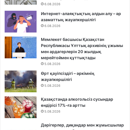
6.08.2026
Интернет-алаяқтықтың алдын алу – әр
азаматтың жауапкершілігі
6.08.2026
Мемлекет басшысы Қазақстан
Республикасы Ұлттық архивінің ұжымы
мен ардагерлерін 20 жылдық
мерейтоймен құттықтады
5.08.2026
Өрт қауіпсіздігі – әркімнің
жауапкершілігі
5.08.2026
Қазақстанда алкогольсіз сусындар
өндірісі 17%-ға артты
5.08.2026
Дәрігерлер, диқандар мен жұмысшылар