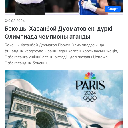
Спорт
9.08.2024
Боксшы Хасанбой Дусматов екі дүркін
Олимпиада чемпионы атанды
Боксшы Хасанбой Дусматов Париж Олимпиадасында
финалдық кездесуде Франциядан келген қарсыласын жеңіп,
Өзбекстанға үшінші алтын әкелді, деп жазады Uznews.
Өзбекстандық боксшы…