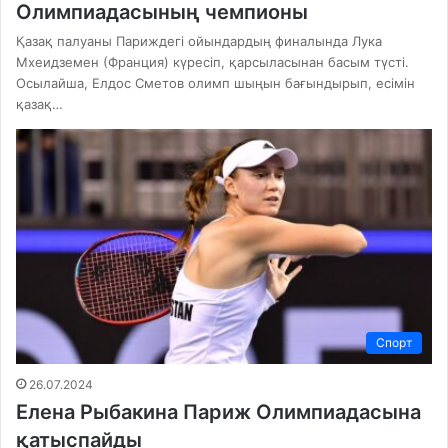
Олимпиадасының чемпионы
Қазақ палуаны Париждегі ойындардың финалында Лука
Мхеидземен (Франция) күресіп, қарсыласынан басым түсті.
Осылайша, Елдос Сметов олимп шыңын бағындырып, есімін
қазақ…
Спорт
26.07.2024
Елена Рыбакина Париж Олимпиадасына
қатыспайды