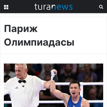
Menu
S
fo
Париж
Олимпиадасы