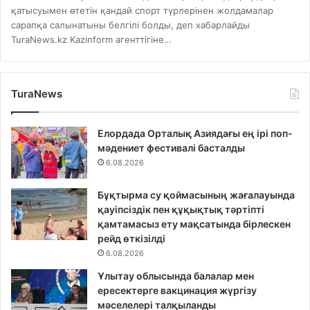
қатысуымен өтетін қандай спорт түрлерінен жолдамалар
сарапқа салынатыны белгілі болды, деп хабарлайды
TuraNews.kz Kazinform агенттігіне…
TuraNews
Елордада Орталық Азиядағы ең ірі поп-
мәдениет фестивалі басталды
6.08.2026
Бұқтырма су қоймасының жағалауында
қауіпсіздік пен құқықтық тәртіпті
қамтамасыз ету мақсатында бірлескен
рейд өткізілді
6.08.2026
Ұлытау облысында балалар мен
ересектерге вакцинация жүргізу
мәселелері талқыланды