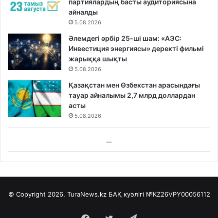
партиялардың басты аудиториясына
айналды
5.08.2026
Әлемдегі әрбір 25-ші шам: «АЭС:
Инвестиция энергиясы» деректі фильмі
жарыққа шықты
5.08.2026
Қазақстан мен Өзбекстан арасындағы
тауар айналымы 2,7 млрд доллардан
асты
5.08.2026
...
© Copyright 2026, TuraNews.kz БАҚ куәлігі
№KZ26VPY00056112