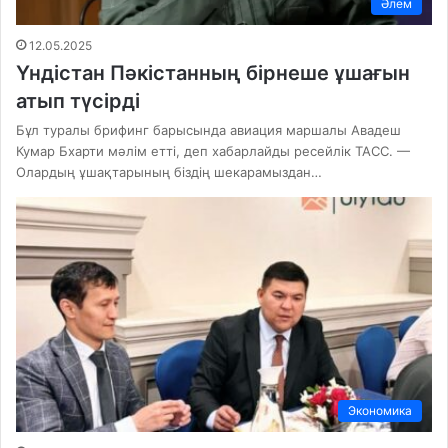
Әлем
12.05.2025
Үндістан Пәкістанның бірнеше ұшағын
атып түсірді
Бұл туралы брифинг барысында авиация маршалы Авадеш
Кумар Бхарти мәлім етті, деп хабарлайды ресейлік ТАСС. —
Олардың ұшақтарының біздің шекарамыздан…
Экономика