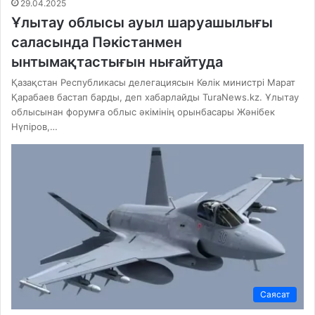
29.04.2025
Ұлытау облысы ауыл шаруашылығы
саласында Пәкістанмен
ынтымақтастығын нығайтуда
Қазақстан Республикасы делегациясын Көлік министрі Марат
Қарабаев бастап барды, деп хабарлайды TuraNews.kz. Ұлытау
облысынан форумға облыс әкімінің орынбасары Жәнібек
Нүпіров,…
Саясат