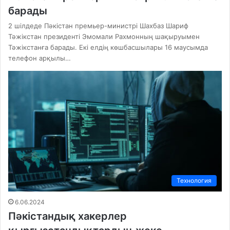
барады
2 шілдеде Пәкістан премьер-министрі Шахбаз Шариф
Тәжікстан президенті Эмомали Рахмонның шақыруымен
Тәжікстанға барады. Екі елдің көшбасшылары 16 маусымда
телефон арқылы…
Технология
6.06.2024
Пәкістандық хакерлер