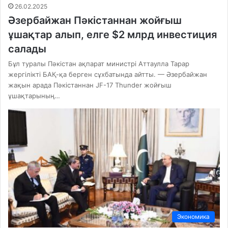
26.02.2025
Әзербайжан Пәкістаннан жойғыш
ұшақтар алып, елге $2 млрд инвестиция
салады
Бұл туралы Пәкістан ақпарат министрі Аттаулла Тарар
жергілікті БАҚ-қа берген сұхбатында айтты. — Әзербайжан
жақын арада Пәкістаннан JF-17 Thunder жойғыш
ұшақтарының…
Экономика