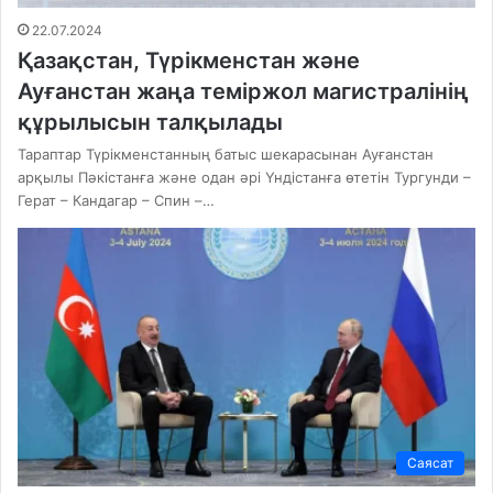
22.07.2024
Қазақстан, Түрікменстан және
Ауғанстан жаңа теміржол магистралінің
құрылысын талқылады
Тараптар Түрікменстанның батыс шекарасынан Ауғанстан
арқылы Пәкістанға және одан әрі Үндістанға өтетін Тургунди –
Герат – Кандагар – Спин –…
Саясат