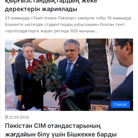
қырғызстандықтардың жеке
деректерін жариялады
22 мамырда «Team Insane Pakistan» хакерлік тобы 18 мамырда
Бішкекте шетелдік студенттердің қатысуымен болған түнгі
тәртіпсіздіктерге жауап ретінде 600 мыңнан…
Саясат
22.05.2024
Пәкістан СІМ отандастарының
жағдайын білу үшін Бішкекке барды