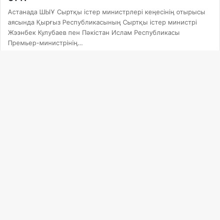
Астанада ШЫҰ Сыртқы істер министрлері кеңесінің отырысы
аясында Қырғыз Республикасының Сыртқы істер министрі
Жээнбек Кулубаев пен Пәкістан Ислам Республикасы
Премьер-министрінің…
Ba
to
to
bu
Саясат
21.05.2024
Қырғызстан президенті Бішкектегі оқиға
жөнінде үндеу жасады