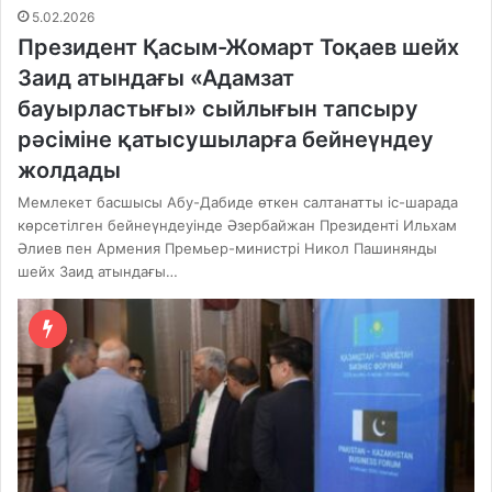
5.02.2026
Президент Қасым-Жомарт Тоқаев шейх
Заид атындағы «Адамзат
бауырластығы» сыйлығын тапсыру
рәсіміне қатысушыларға бейнеүндеу
жолдады
Мемлекет басшысы Абу-Дабиде өткен салтанатты іс-шарада
көрсетілген бейнеүндеуінде Әзербайжан Президенті Ильхам
Әлиев пен Армения Премьер-министрі Никол Пашинянды
шейх Заид атындағы…