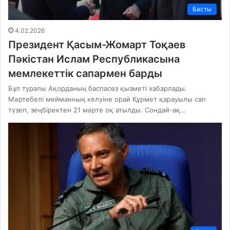
Басты
4.02.2026
Президент Қасым-Жомарт Тоқаев
Пәкістан Ислам Республикасына
мемлекеттік сапармен барды
Бұл туралы Ақорданың баспасөз қызметі хабарлады.
Мәртебелі мейманның келуіне орай Құрмет қарауылы сап
түзеп, зеңбіректен 21 мәрте оқ атылды. Сондай-ақ…