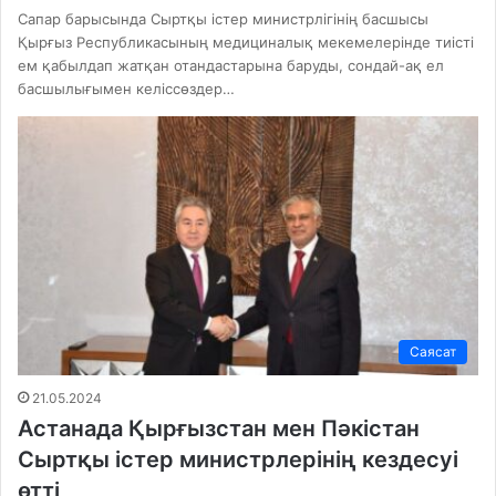
Сапар барысында Сыртқы істер министрлігінің басшысы
Қырғыз Республикасының медициналық мекемелерінде тиісті
ем қабылдап жатқан отандастарына баруды, сондай-ақ ел
басшылығымен келіссөздер…
Саясат
21.05.2024
Астанада Қырғызстан мен Пәкістан
Cыртқы істер министрлерінің кездесуі
өтті