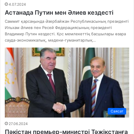
4.07.2024
Астанада Путин мен Әлиев кездесті
Саммит қарсаңында Әзербайжан Республикасының президенті
Ильхам Әлиев пен Ресей Федерациясының президенті
Владимир Путин кездесті. Қос мемлекеттің басшылары өзара
сауда-экономикалық, мәдени-гуманитарлық…
Саясат
27.06.2024
Пәкістан премьер-министрі Тәжікстанға