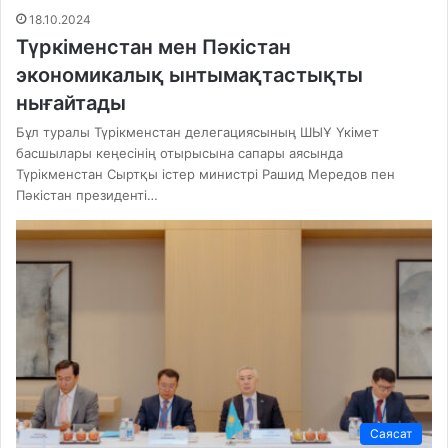
18.10.2024
Түркіменстан мен Пәкістан
экономикалық ынтымақтастықты
нығайтады
Бұл туралы Түрікменстан делегациясының ШЫҰ Үкімет
басшылары кеңесінің отырысына сапары аясында
Түрікменстан Сыртқы істер министрі Рашид Мередов пен
Пәкістан президенті…
Саясат