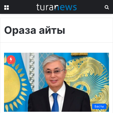
Menu
S
fo
Ораза айты
Басты