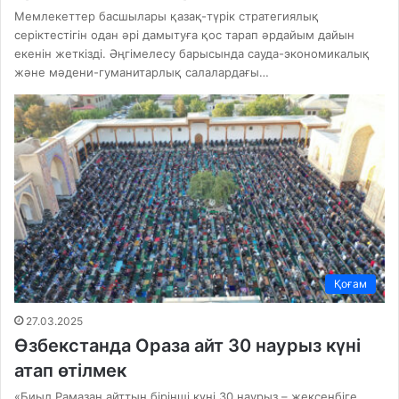
Мемлекеттер басшылары қазақ-түрік стратегиялық
серіктестігін одан әрі дамытуға қос тарап әрдайым дайын
екенін жеткізді. Әңгімелесу барысында сауда-экономикалық
және мәдени-гуманитарлық салалардағы…
Қоғам
27.03.2025
Өзбекстанда Ораза айт 30 наурыз күні
атап өтілмек
«Биыл Рамазан айттың бірінші күні 30 наурыз – жексенбіге