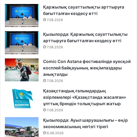
Қаржылық сауаттылықты арттыруға
бағытталған кездесу өтті
7.08.2026
Қызылорда: Қаржылық сауаттылықты
арттыруға бағытталған кездесу өтті
7.08.2026
Comic Con Astana фестивалінде әуесқой
косплей байқауының жеңімпаздары
анықталды
7.08.2026
Қазақстандық ғалымдардың
әзірлемелері «Қазақстанда жасалған»
ұлттық брендін толықтырып жатыр
7.08.2026
Қызылорда: Ауыл шаруашылығы – өңір
экономикасының негізгі тірегі
6.08.2026