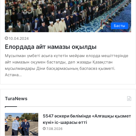
Басты
10.04.2024
Елордада айт намазы оқылды
Мұсылман үмбеті асыға күтетін мейрам елорда мешіттерінде
айт намазын оқумен басталды, деп жазады Қазақстан
мұсылмандары Діни басқармасының баспасөз қызметі.
Астана…
TuraNews
5547 әскери бөлімінде «Алғашқы қызмет
күні» іс-шарасы өтті
7.08.2026