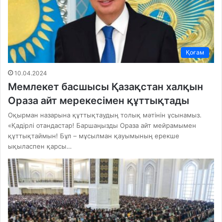
Қоғам
10.04.2024
Мемлекет басшысы Қазақстан халқын
Ораза айт мерекесімен құттықтады
Оқырман назарына құттықтаудың толық мәтінін ұсынамыз.
«Қадірлі отандастар! Баршаңызды Ораза айт мейрамымен
құттықтаймын! Бұл – мұсылман қауымының ерекше
ықыласпен қарсы…