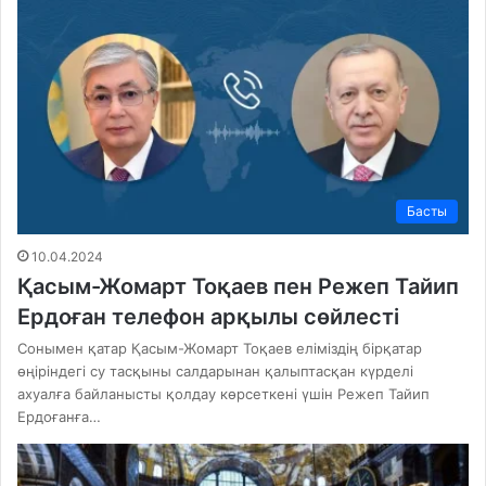
Басты
10.04.2024
Қасым-Жомарт Тоқаев пен Режеп Тайип
Ердоған телефон арқылы сөйлесті
Сонымен қатар Қасым-Жомарт Тоқаев еліміздің бірқатар
өңіріндегі су тасқыны салдарынан қалыптасқан күрделі
ахуалға байланысты қолдау көрсеткені үшін Режеп Тайип
Ердоғанға…