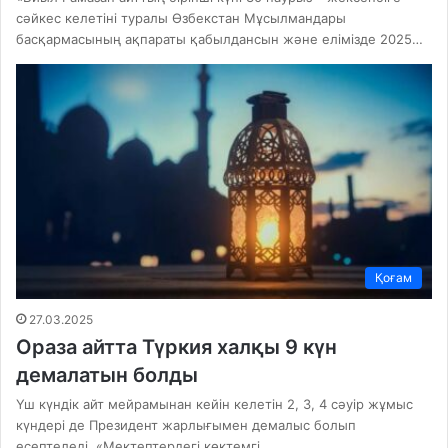
сәйкес келетіні туралы Өзбекстан Мұсылмандары
басқармасының ақпараты қабылдансын және елімізде 2025…
Қоғам
27.03.2025
Ораза айтта Түркия халқы 9 күн
демалатын болды
Үш күндік айт мейрамынан кейін келетін 2, 3, 4 сәуір жұмыс
күндері де Президент жарлығымен демалыс болып
есептеледі. «Мектептердегі көктемгі…