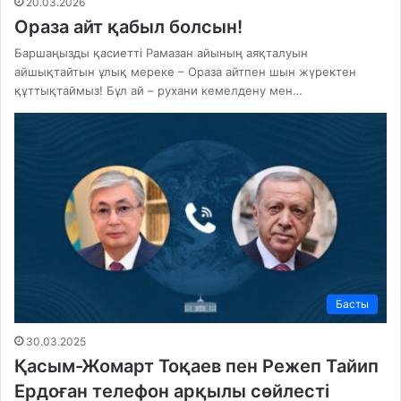
20.03.2026
Ораза айт қабыл болсын!
Баршаңызды қасиетті Рамазан айының аяқталуын
айшықтайтын ұлық мереке – Ораза айтпен шын жүректен
құттықтаймыз! Бұл ай – рухани кемелдену мен…
Басты
30.03.2025
Қасым-Жомарт Тоқаев пен Режеп Тайип
Ердоған телефон арқылы сөйлесті