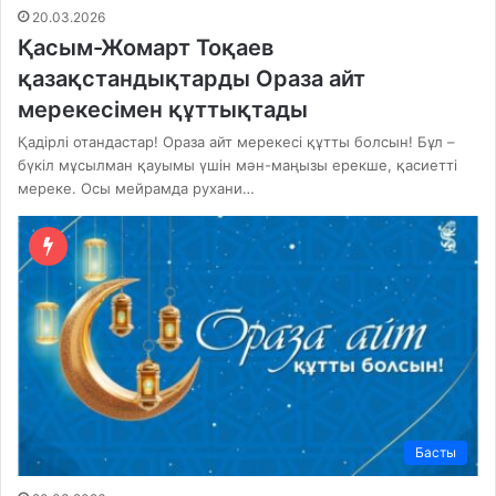
20.03.2026
Қасым-Жомарт Тоқаев
қазақстандықтарды Ораза айт
мерекесімен құттықтады
Қадірлі отандастар! Ораза айт мерекесі құтты болсын! Бұл –
бүкіл мұсылман қауымы үшін мән-маңызы ерекше, қасиетті
мереке. Осы мейрамда рухани…
Басты