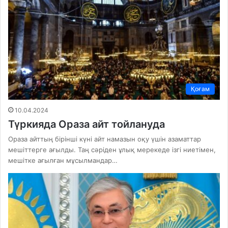
Қоғам
10.04.2024
Түркияда Ораза айт тойлануда
Ораза айттың бірінші күні айт намазын оқу үшін азаматтар
мешіттерге ағылды. Таң сәріден ұлық мерекеде ізгі ниетімен,
мешітке ағылған мұсылмандар…