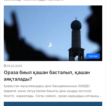
Қоғам
25.02.2025
Ораза биыл қашан басталып, қашан
аяқталады?
Қазақстан мұсылмандары діни басқармасының (ҚМДБ)
Шариғат және пәтуа бөлімі биылғы діни күндер кестесін
бекітіп, жариялады. Соған сәйкес, ораза наурыздың алғашқы…