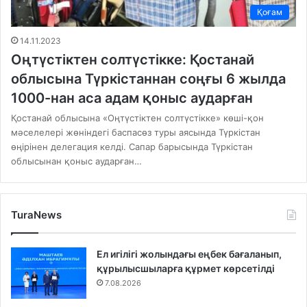
Қоғам
14.11.2023
Оңтүстіктен солтүстікке: Қостанай
облысына Түркістаннан соңғы 6 жылда
1000-нан аса адам қоныс аударған
Қостанай облысына «Оңтүстіктен солтүстікке» көші-қон
мәселелері жөніндегі баспасөз туры аясында Түркістан
өңірінен делегация келді. Сапар барысында Түркістан
облысынан қоныс аударған…
TuraNews
Ел игілігі жолындағы еңбек бағаланып,
құрылысшыларға құрмет көрсетілді
7.08.2026