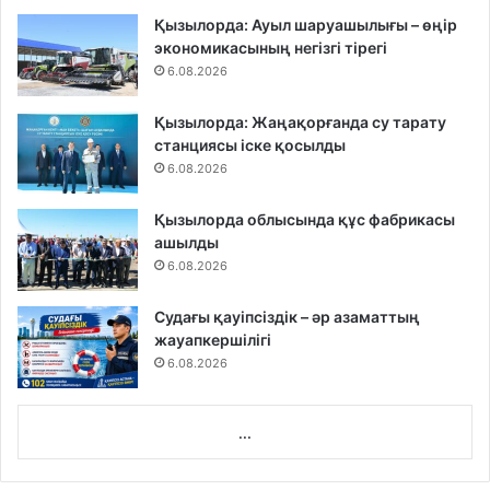
Қызылорда: Ауыл шаруашылығы – өңір
экономикасының негізгі тірегі
6.08.2026
Қызылорда: Жаңақорғанда су тарату
станциясы іске қосылды
6.08.2026
Қызылорда облысында құс фабрикасы
ашылды
6.08.2026
Судағы қауіпсіздік – әр азаматтың
жауапкершілігі
6.08.2026
...