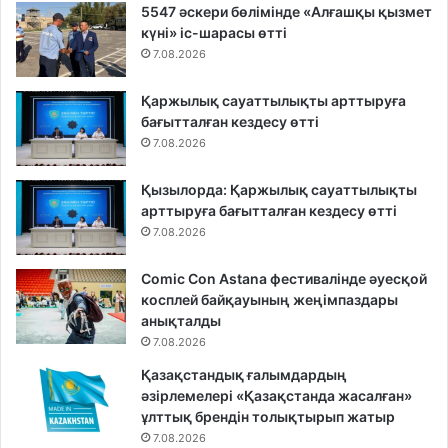
5547 әскери бөлімінде «Алғашқы қызмет
күні» іс-шарасы өтті
7.08.2026
Қаржылық сауаттылықты арттыруға
бағытталған кездесу өтті
7.08.2026
Қызылорда: Қаржылық сауаттылықты
арттыруға бағытталған кездесу өтті
7.08.2026
Comic Con Astana фестивалінде әуесқой
косплей байқауының жеңімпаздары
анықталды
7.08.2026
Қазақстандық ғалымдардың
әзірлемелері «Қазақстанда жасалған»
ұлттық брендін толықтырып жатыр
7.08.2026