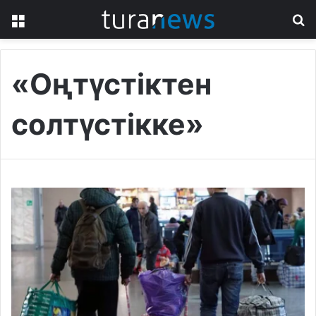
Menu
S
fo
«Оңтүстіктен
солтүстікке»