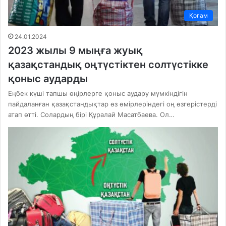
Қоғам
24.01.2024
2023 жылы 9 мыңға жуық
қазақстандық оңтүстіктен солтүстікке
қоныс аударды
Еңбек күші тапшы өңірлерге қоныс аудару мүмкіндігін
пайдаланған қазақстандықтар өз өмірлеріндегі оң өзгерістерді
атап өтті. Солардың бірі Құралай Масатбаева. Ол…