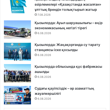
әзірлемелері «Қазақстанда жасалған»
ұлттық брендін толықтырып жатыр
7.08.2026
Қызылорда: Ауыл шаруашылығы – өңір
экономикасының негізгі тірегі
6.08.2026
Қызылорда: Жаңақорғанда су тарату
станциясы іске қосылды
6.08.2026
Қызылорда облысында құс фабрикасы
ашылды
6.08.2026
Судағы қауіпсіздік – әр азаматтың
жауапкершілігі
6.08.2026