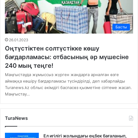
Басты
26.01.2023
Оңтүстіктен солтүстікке көшу
бағдарламасы: отбасының әр мүшесіне
240 мың теңге!
Маңғыстауда жұмыссыз жүрген жандарға арналған өзге
аймаққа көшіру бағдарламасы түсіндірілді, деп хабарлайды
Turanews.kz облыс әкімдігі баспасөз қызметіне сілтеме жасап.
Маңғыстау…
TuraNews
Ел игілігі жолындағы еңбек бағаланып,