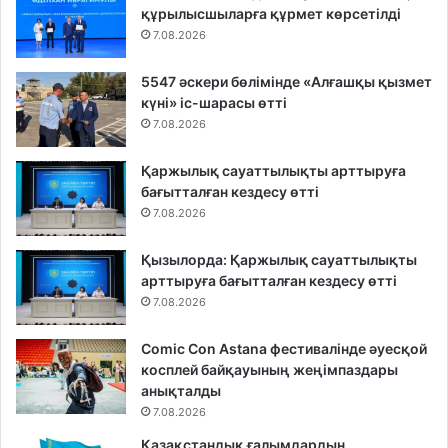
құрылысшыларға құрмет көрсетілді
7.08.2026
5547 әскери бөлімінде «Алғашқы қызмет
күні» іс-шарасы өтті
7.08.2026
Қаржылық сауаттылықты арттыруға
бағытталған кездесу өтті
7.08.2026
Қызылорда: Қаржылық сауаттылықты
арттыруға бағытталған кездесу өтті
7.08.2026
Comic Con Astana фестивалінде әуесқой
косплей байқауының жеңімпаздары
анықталды
7.08.2026
Қазақстандық ғалымдардың