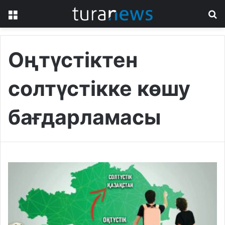
Menu
S
fo
Оңтүстіктен
солтүстікке көшу
бағдарламасы