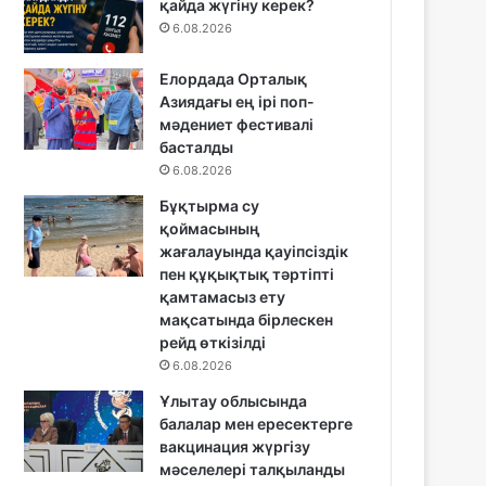
қайда жүгіну керек?
6.08.2026
Елордада Орталық
Азиядағы ең ірі поп-
мәдениет фестивалі
басталды
6.08.2026
Бұқтырма су
қоймасының
жағалауында қауіпсіздік
пен құқықтық тәртіпті
қамтамасыз ету
мақсатында бірлескен
рейд өткізілді
6.08.2026
Ұлытау облысында
балалар мен ересектерге
вакцинация жүргізу
мәселелері талқыланды