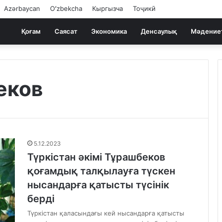
Azərbaycan
Oʻzbekcha
Кыргызча
Тоҷикӣ
Қоғам
Саясат
Экономика
Денсаулық
Мәдение
еков
5.12.2023
Түркістан әкімі Тұрашбеков
қоғамдық талқылауға түскен
нысандарға қатысты түсінік
берді
Түркістан қаласындағы кей нысандарға қатысты