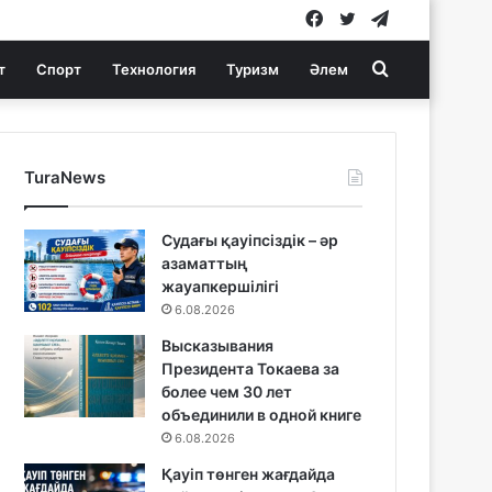
Facebook
Twitter
Telegram
Search
т
Спорт
Технология
Туризм
Әлем
for
TuraNews
Судағы қауіпсіздік – әр
азаматтың
жауапкершілігі
6.08.2026
Высказывания
Президента Токаева за
более чем 30 лет
объединили в одной книге
6.08.2026
Қауіп төнген жағдайда