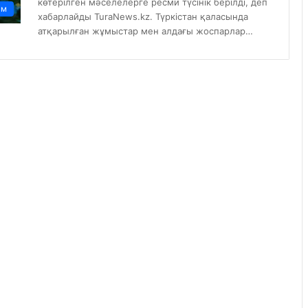
көтерілген мәселелерге ресми түсінік берілді, деп
ам
хабарлайды TuraNews.kz. Түркістан қаласында
атқарылған жұмыстар мен алдағы жоспарлар…