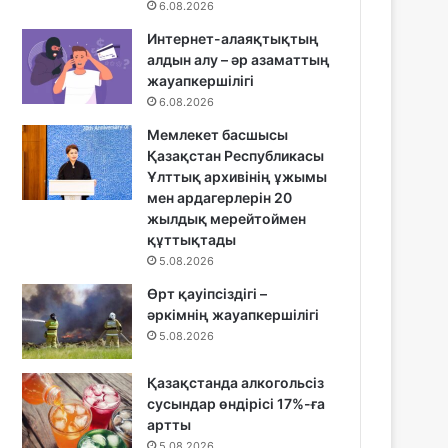
6.08.2026
Интернет-алаяқтықтың
алдын алу – әр азаматтың
жауапкершілігі
6.08.2026
Мемлекет басшысы
Қазақстан Республикасы
Ұлттық архивінің ұжымы
мен ардагерлерін 20
жылдық мерейтоймен
құттықтады
5.08.2026
Өрт қауіпсіздігі –
әркімнің жауапкершілігі
5.08.2026
Қазақстанда алкогольсіз
сусындар өндірісі 17%-ға
артты
5.08.2026