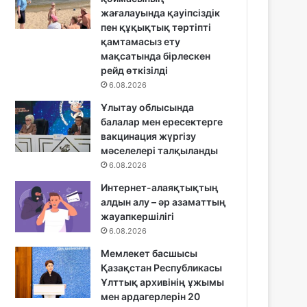
жағалауында қауіпсіздік
пен құқықтық тәртіпті
қамтамасыз ету
мақсатында бірлескен
рейд өткізілді
6.08.2026
Ұлытау облысында
балалар мен ересектерге
вакцинация жүргізу
мәселелері талқыланды
6.08.2026
Интернет-алаяқтықтың
алдын алу – әр азаматтың
жауапкершілігі
6.08.2026
Мемлекет басшысы
Қазақстан Республикасы
Ұлттық архивінің ұжымы
мен ардагерлерін 20