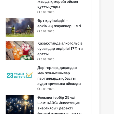
жылдық мерейтоймен
құттықтады
5.08.2026
Өрт қауіпсіздігі –
әркімнің жауапкершілігі
5.08.2026
Қазақстанда алкогольсіз
сусындар өндірісі 17%-ға
артты
5.08.2026
Дәрігерлер, диқандар
мен жұмысшылар
партиялардың басты
аудиториясына айналды
5.08.2026
Әлемдегі әрбір 25-ші
шам: «АЭС: Инвестиция
энергиясы» деректі
фильмі жарыққа шықты