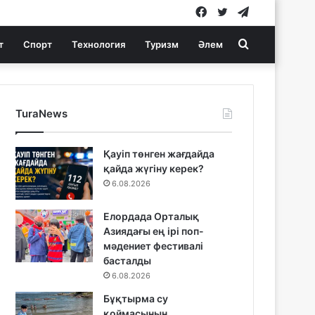
Facebook
Twitter
Telegram
Search
т
Спорт
Технология
Туризм
Әлем
for
TuraNews
Қауіп төнген жағдайда
қайда жүгіну керек?
6.08.2026
Елордада Орталық
Азиядағы ең ірі поп-
мәдениет фестивалі
басталды
6.08.2026
Бұқтырма су
қоймасының