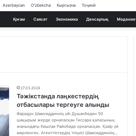
Azərbaycan
Oʻzbekcha
Кыргызча
Тоҷикӣ
Қоғам
Саясат
Экономика
Денсаулық
Мәдение
27.03.2024
Тәжікстанда лаңкестердің
отбасылары тергеуге алынды
Фаридун Шамсиддиннің үйі Душанбеден 50
шақырым жерде орналасқан Гиссара қаласының
жанындағы Кишлак Райобиде орналасқан. Қазір үй
мөрленген. Агенттіктердің тілшісі Шамсиддиннің…