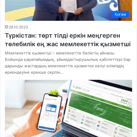
Қоғам
26.10.2023
Түркістан: төрт тілді еркін меңгерген
төлебилік ең жас мемлекеттік қызметші
Мемлекеттік қызметші – мемлекеттік биліктің айнасы.
Бойында қарапайымдық, ұйымдастырушылық қабілеттері бар
дарынды жастардың мемлекеттік қызметке келуі еліміздің
өркендеуіне ерекше серпін…