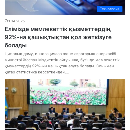
Технология
1.04.2025
Елімізде мемлекеттік қызметтердің
92%-на қашықтықтан қол жеткізуге
болады
Цифрлық даму, инновациялар және аэроғарыш өнеркәсібі
министрі Жаслан Мәдиевтің айтуынша, бүгінде мемлекеттік
қызметтердің 92%-ын қашықтан алуға болады. Сонымен
қатар статистика көрсеткендей,…