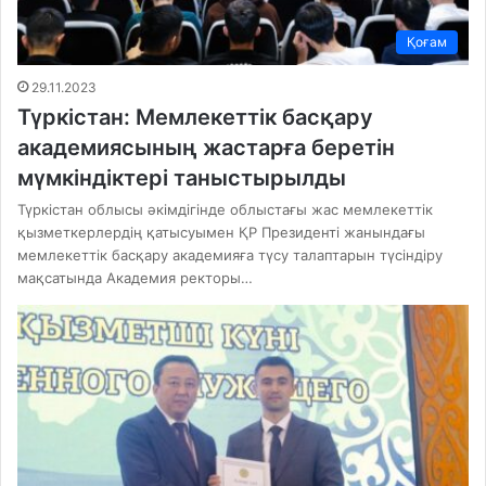
Қоғам
29.11.2023
Түркістан: Мемлекеттік басқару
академиясының жастарға беретін
мүмкіндіктері таныстырылды
Түркістан облысы әкімдігінде облыстағы жас мемлекеттік
қызметкерлердің қатысуымен ҚР Президенті жанындағы
мемлекеттік басқару академияға түсу талаптарын түсіндіру
мақсатында Академия ректоры…