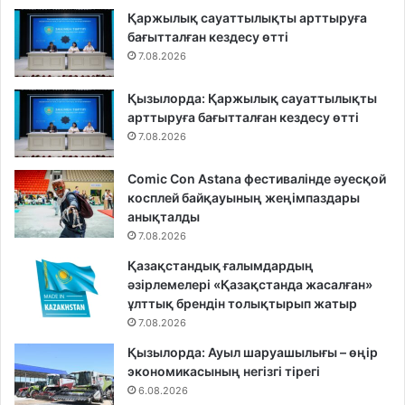
Қаржылық сауаттылықты арттыруға
бағытталған кездесу өтті
7.08.2026
Қызылорда: Қаржылық сауаттылықты
арттыруға бағытталған кездесу өтті
7.08.2026
Comic Con Astana фестивалінде әуесқой
косплей байқауының жеңімпаздары
анықталды
7.08.2026
Қазақстандық ғалымдардың
әзірлемелері «Қазақстанда жасалған»
ұлттық брендін толықтырып жатыр
7.08.2026
Қызылорда: Ауыл шаруашылығы – өңір
экономикасының негізгі тірегі
6.08.2026