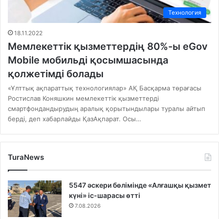
Технология
18.11.2022
Мемлекеттік қызметтердің 80%-ы eGov
Mobile мобильді қосымшасында
қолжетімді болады
«Ұлттық ақпараттық технологиялар» АҚ Басқарма төрағасы
Ростислав Коняшкин мемлекеттік қызметтерді
смартфондандырудың аралық қорытындылары туралы айтып
берді, деп хабарлайды ҚазАқпарат. Осы…
TuraNews
5547 әскери бөлімінде «Алғашқы қызмет
күні» іс-шарасы өтті
7.08.2026