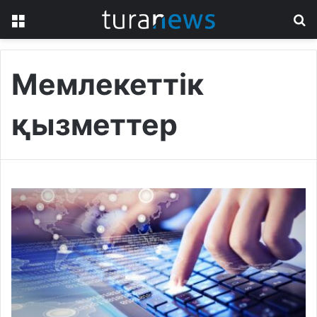
Menu
S
fo
Мемлекеттік
қызметтер