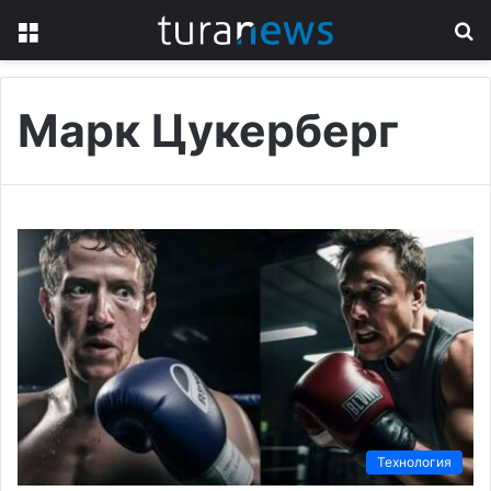
Menu
S
fo
Марк Цукерберг
Технология