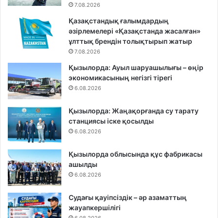
7.08.2026
Қазақстандық ғалымдардың
әзірлемелері «Қазақстанда жасалған»
ұлттық брендін толықтырып жатыр
7.08.2026
Қызылорда: Ауыл шаруашылығы – өңір
экономикасының негізгі тірегі
6.08.2026
Қызылорда: Жаңақорғанда су тарату
станциясы іске қосылды
6.08.2026
Қызылорда облысында құс фабрикасы
ашылды
6.08.2026
Судағы қауіпсіздік – әр азаматтың
жауапкершілігі