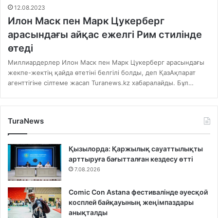
12.08.2023
Илон Маск пен Марк Цукерберг
арасындағы айқас ежелгі Рим стилінде
өтеді
Миллиардерлер Илон Маск пен Марк Цукерберг арасындағы
жекпе-жектің қайда өтетіні белгілі болды, деп ҚазАқпарат
агенттігіне сілтеме жасап Turanews.kz хабаралайды. Бұл…
TuraNews
Қызылорда: Қаржылық сауаттылықты
арттыруға бағытталған кездесу өтті
7.08.2026
Comic Con Astana фестивалінде әуесқой
косплей байқауының жеңімпаздары
анықталды