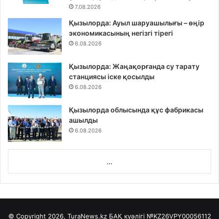
7.08.2026
Қызылорда: Ауыл шаруашылығы – өңір
экономикасының негізгі тірегі
6.08.2026
Қызылорда: Жаңақорғанда су тарату
станциясы іске қосылды
6.08.2026
Қызылорда облысында құс фабрикасы
ашылды
6.08.2026
...
© Copyright 2026, TuraNews.kz БАҚ куәлігі
№KZ26VPY00056112