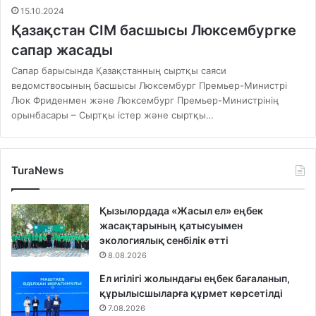
15.10.2024
Қазақстан СІМ басшысы Люксембургке
сапар жасады
Сапар барысында Қазақстанның сыртқы саяси
ведомствосының басшысы Люксембург Премьер-Министрі
Люк Фриденмен және Люксембург Премьер-Министрінің
орынбасары – Сыртқы істер және сыртқы…
TuraNews
Қызылордада «Жасыл ел» еңбек
жасақтарының қатысуымен
экологиялық сенбілік өтті
8.08.2026
Ел игілігі жолындағы еңбек бағаланып,
құрылысшыларға құрмет көрсетілді
7.08.2026