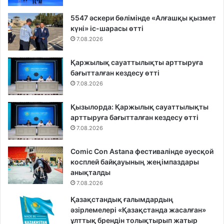
5547 әскери бөлімінде «Алғашқы қызмет
күні» іс-шарасы өтті
7.08.2026
Қаржылық сауаттылықты арттыруға
бағытталған кездесу өтті
7.08.2026
Қызылорда: Қаржылық сауаттылықты
арттыруға бағытталған кездесу өтті
7.08.2026
Comic Con Astana фестивалінде әуесқой
косплей байқауының жеңімпаздары
анықталды
7.08.2026
Қазақстандық ғалымдардың
әзірлемелері «Қазақстанда жасалған»
ұлттық брендін толықтырып жатыр