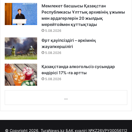
Мемлекет басшысы Қазақстан
Республикасы Ұлттық архивінің ұжымы
мен ардагерлерін 20 жылдық
мерейтоймен құттықтады
5.08.2026
Өрт қауіпсіздігі – әркімнің
жауапкершілігі
5.08.2026
Қазақстанда алкогольсіз сусындар
өндірісі 17%-ға артты
5.08.2026
...
© Copyright 2026, TuraNews.kz БАҚ куәлігі
№KZ26VPY00056112