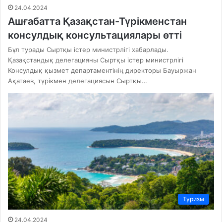
24.04.2024
Ашғабатта Қазақстан-Түрікменстан
консулдық консультациялары өтті
Бұл турады Сыртқы істер министрлігі хабарлады.
Қазақстандық делегацияны Сыртқы істер министрлігі
Консулдық қызмет департаментінің директоры Бауыржан
Ақатаев, түрікмен делегациясын Сыртқы…
Туризм
24.04.2024