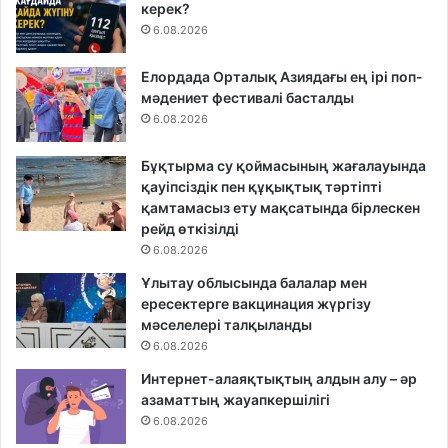
керек?
6.08.2026
Елордада Орталық Азиядағы ең ірі поп-
мәдениет фестивалі басталды
6.08.2026
Бұқтырма су қоймасының жағалауында
қауіпсіздік пен құқықтық тәртіпті
қамтамасыз ету мақсатында бірлескен
рейд өткізілді
6.08.2026
Ұлытау облысында балалар мен
ересектерге вакцинация жүргізу
мәселелері талқыланды
6.08.2026
Интернет-алаяқтықтың алдын алу – әр
азаматтың жауапкершілігі
6.08.2026