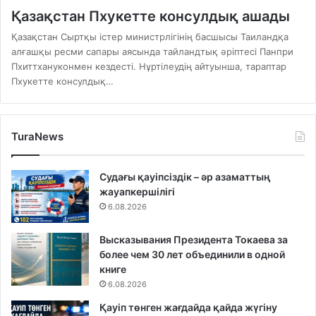
Қазақстан Пхукетте консулдық ашады
Қазақстан Сыртқы істер министрлігінің басшысы Таиландқа
алғашқы ресми сапары аясында тайландтық әріптесі Панпри
Пхиттхануконмен кездесті. Нұртілеудің айтуынша, тараптар
Пхукетте консулдық…
TuraNews
Судағы қауіпсіздік – әр азаматтың
жауапкершілігі
6.08.2026
Высказывания Президента Токаева за
более чем 30 лет объединили в одной
книге
6.08.2026
Қауіп төнген жағдайда қайда жүгіну