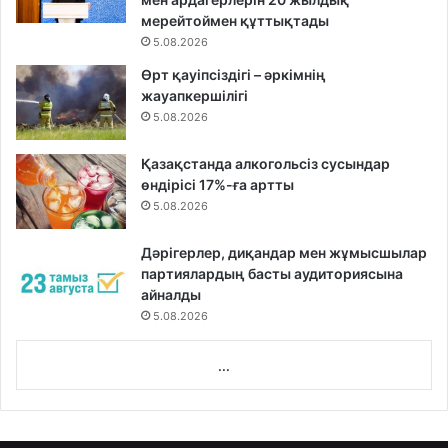
мерейтоймен құттықтады
5.08.2026
Өрт қауіпсіздігі – әркімнің
жауапкершілігі
5.08.2026
Қазақстанда алкогольсіз сусындар
өндірісі 17%-ға артты
5.08.2026
Дәрігерлер, диқандар мен жұмысшылар
партиялардың басты аудиториясына
айналды
5.08.2026
...