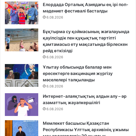
Елордада Орталық Азиядағы ең ірі поп-
мәдениет фестивалі басталды
6.08.2026
Бұқтырма су қоймасының жағалауында
қауіпсіздік пен құқықтық тәртіпті
қамтамасыз ету мақсатында бірлескен
рейд өткізілді
6.08.2026
Ұлытау облысында балалар мен
ересектерге вакцинация жүргізу
мәселелері талқыланды
6.08.2026
Интернет-алаяқтықтың алдын алу – әр
азаматтың жауапкершілігі
6.08.2026
Мемлекет басшысы Қазақстан
Республикасы Ұлттық архивінің ұжымы
мен ардагерлерін 20 жылдық