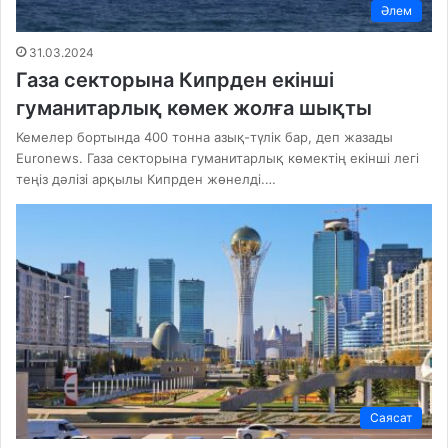
Әлем
31.03.2024
Газа секторына Кипрден екінші
гуманитарлық көмек жолға шықты
Кемелер бортында 400 тонна азық-түлік бар, деп жазады
Euronews. Газа секторына гуманитарлық көмектің екінші легі
теңіз дәлізі арқылы Кипрден жөнелді.…
Саясат