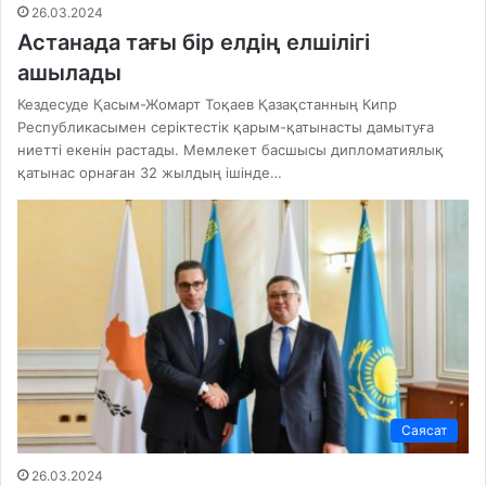
26.03.2024
Астанада тағы бір елдің елшілігі
ашылады
Кездесуде Қасым-Жомарт Тоқаев Қазақстанның Кипр
Республикасымен серіктестік қарым-қатынасты дамытуға
ниетті екенін растады. Мемлекет басшысы дипломатиялық
қатынас орнаған 32 жылдың ішінде…
Саясат
26.03.2024