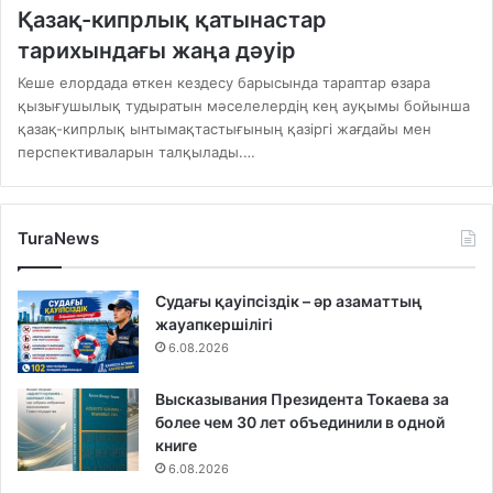
Қазақ-кипрлық қатынастар
тарихындағы жаңа дәуір
Кеше елордада өткен кездесу барысында тараптар өзара
қызығушылық тудыратын мәселелердің кең ауқымы бойынша
қазақ-кипрлық ынтымақтастығының қазіргі жағдайы мен
перспективаларын талқылады.…
TuraNews
Судағы қауіпсіздік – әр азаматтың
жауапкершілігі
6.08.2026
Высказывания Президента Токаева за
более чем 30 лет объединили в одной
книге
6.08.2026