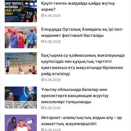
Қауіп төнген жағдайда қайда жүгіну
керек?
6.08.2026
Елордада Орталық Азиядағы ең ірі поп-
мәдениет фестивалі басталды
6.08.2026
Бұқтырма су қоймасының жағалауында
қауіпсіздік пен құқықтық тәртіпті
қамтамасыз ету мақсатында бірлескен
рейд өткізілді
6.08.2026
Ұлытау облысында балалар мен
ересектерге вакцинация жүргізу
мәселелері талқыланды
6.08.2026
Интернет-алаяқтықтың алдын алу – әр
азаматтың жауапкершілігі
6.08.2026